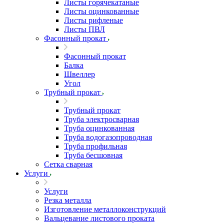
Листы горячекатаные
Листы оцинкованные
Листы рифленые
Листы ПВЛ
Фасонный прокат
Фасонный прокат
Балка
Швеллер
Угол
Трубный прокат
Трубный прокат
Труба электросварная
Труба оцинкованная
Труба водогазопроводная
Труба профильная
Труба бесшовная
Сетка сварная
Услуги
Услуги
Резка металла
Изготовление металлоконструкций
Вальцевание листового проката