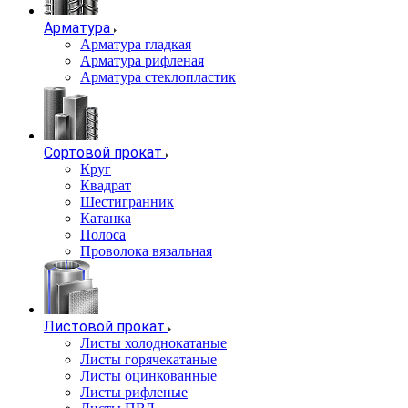
Арматура
Арматура гладкая
Арматура рифленая
Арматура стеклопластик
Сортовой прокат
Круг
Квадрат
Шестигранник
Катанка
Полоса
Проволока вязальная
Листовой прокат
Листы холоднокатаные
Листы горячекатаные
Листы оцинкованные
Листы рифленые