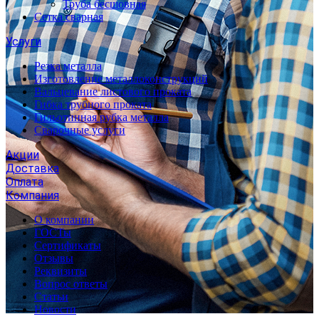
Труба бесшовная
Сетка сварная
Услуги
Резка металла
Изготовление металлоконструкций
Вальцевание листового проката
Гибка трубного проката
Гильотинная рубка металла
Сварочные услуги
Акции
Доставка
Оплата
Компания
О компании
ГОСТы
Сертификаты
Отзывы
Реквизиты
Вопрос ответы
Статьи
Новости