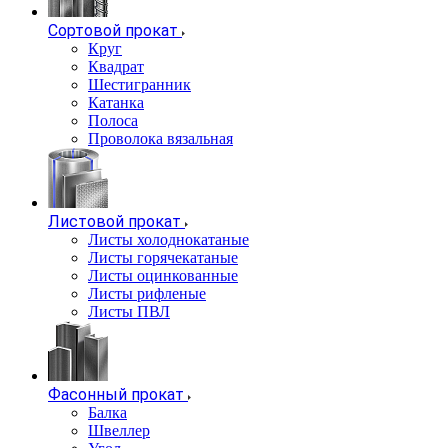
Сортовой прокат
Круг
Квадрат
Шестигранник
Катанка
Полоса
Проволока вязальная
Листовой прокат
Листы холоднокатаные
Листы горячекатаные
Листы оцинкованные
Листы рифленые
Листы ПВЛ
Фасонный прокат
Балка
Швеллер