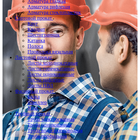
Арматура гладкая
Арматура рифленая
Арматура стеклопластик
Сортовой прокат
Круг
Квадрат
Шестигранник
Катанка
Полоса
Проволока вязальная
Листовой прокат
Листы холоднокатаные
Листы горячекатаные
Листы оцинкованные
Листы рифленые
Листы ПВЛ
Фасонный прокат
Балка
Швеллер
Угол
Трубный прокат
Труба электросварная
Труба оцинкованная
Труба водогазопроводная
Труба профильная