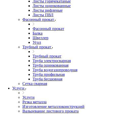
Листы горячекатаные
Листы оцинкованные
Листы рифленые
Листы ПВЛ
Фасонный прокат
Фасонный прокат
Балка
Швеллер
Угол
Трубный прокат
Трубный прокат
Труба электросварная
Труба оцинкованная
Труба водогазопроводная
Труба профильная
Труба бесшовная
Сетка сварная
Услуги
Услуги
Резка металла
Изготовление металлоконструкций
Вальцевание листового проката