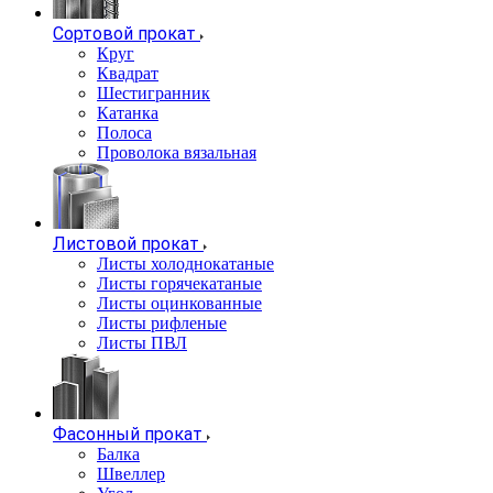
Сортовой прокат
Круг
Квадрат
Шестигранник
Катанка
Полоса
Проволока вязальная
Листовой прокат
Листы холоднокатаные
Листы горячекатаные
Листы оцинкованные
Листы рифленые
Листы ПВЛ
Фасонный прокат
Балка
Швеллер