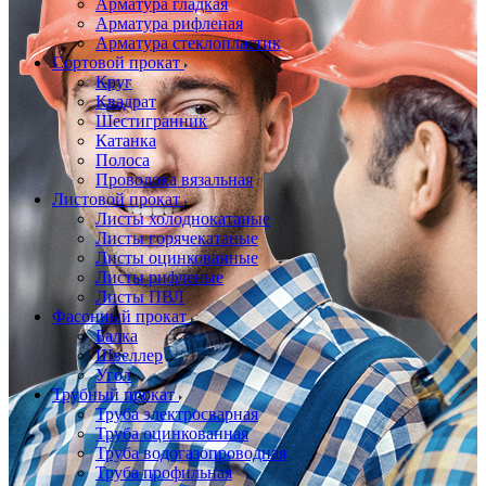
Арматура гладкая
Арматура рифленая
Арматура стеклопластик
Сортовой прокат
Круг
Квадрат
Шестигранник
Катанка
Полоса
Проволока вязальная
Листовой прокат
Листы холоднокатаные
Листы горячекатаные
Листы оцинкованные
Листы рифленые
Листы ПВЛ
Фасонный прокат
Балка
Швеллер
Угол
Трубный прокат
Труба электросварная
Труба оцинкованная
Труба водогазопроводная
Труба профильная