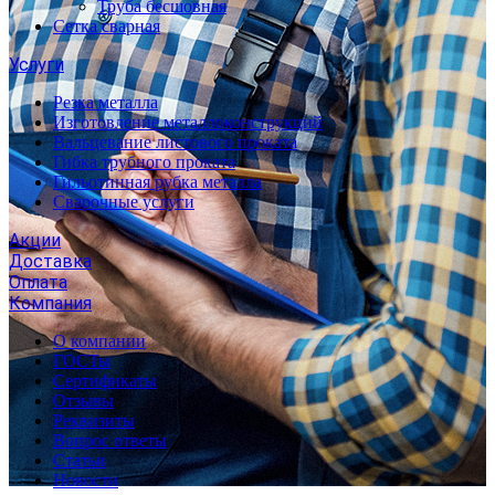
Труба бесшовная
Сетка сварная
Услуги
Резка металла
Изготовление металлоконструкций
Вальцевание листового проката
Гибка трубного проката
Гильотинная рубка металла
Сварочные услуги
Акции
Доставка
Оплата
Компания
О компании
ГОСТы
Сертификаты
Отзывы
Реквизиты
Вопрос ответы
Статьи
Новости