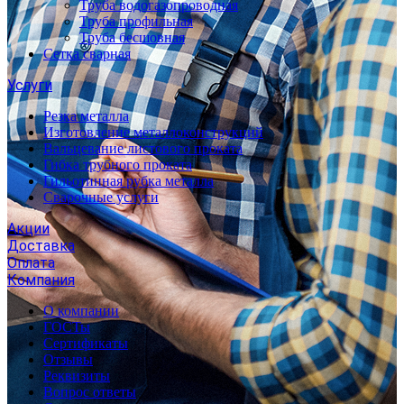
Труба водогазопроводная
Труба профильная
Труба бесшовная
Сетка сварная
Услуги
Резка металла
Изготовление металлоконструкций
Вальцевание листового проката
Гибка трубного проката
Гильотинная рубка металла
Сварочные услуги
Акции
Доставка
Оплата
Компания
О компании
ГОСТы
Сертификаты
Отзывы
Реквизиты
Вопрос ответы