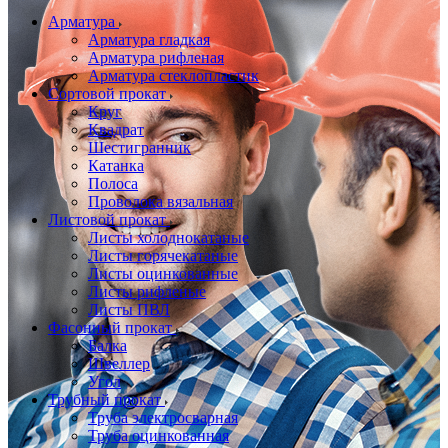
Арматура
Арматура гладкая
Арматура рифленая
Арматура стеклопластик
Сортовой прокат
Круг
Квадрат
Шестигранник
Катанка
Полоса
Проволока вязальная
Листовой прокат
Листы холоднокатаные
Листы горячекатаные
Листы оцинкованные
Листы рифленые
Листы ПВЛ
Фасонный прокат
Балка
Швеллер
Угол
Трубный прокат
Труба электросварная
Труба оцинкованная