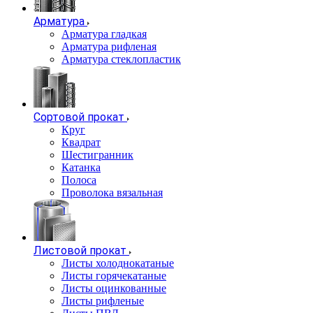
Арматура
Арматура гладкая
Арматура рифленая
Арматура стеклопластик
Сортовой прокат
Круг
Квадрат
Шестигранник
Катанка
Полоса
Проволока вязальная
Листовой прокат
Листы холоднокатаные
Листы горячекатаные
Листы оцинкованные
Листы рифленые