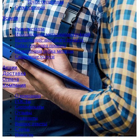
Труба бесшовная
Сетка сварная
Услуги
Резка металла
Изготовление металлоконструкций
Вальцевание листового проката
Гибка трубного проката
Гильотинная рубка металла
Сварочные услуги
Акции
Доставка
Оплата
Компания
О компании
ГОСТы
Сертификаты
Отзывы
Реквизиты
Вопрос ответы
Статьи
Новости