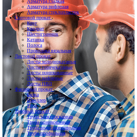
Арматура гладкая
Арматура рифленая
Арматура стеклопластик
Сортовой прокат
Круг
Квадрат
Шестигранник
Катанка
Полоса
Проволока вязальная
Листовой прокат
Листы холоднокатаные
Листы горячекатаные
Листы оцинкованные
Листы рифленые
Листы ПВЛ
Фасонный прокат
Балка
Швеллер
Угол
Трубный прокат
Труба электросварная
Труба оцинкованная
Труба водогазопроводная
Труба профильная