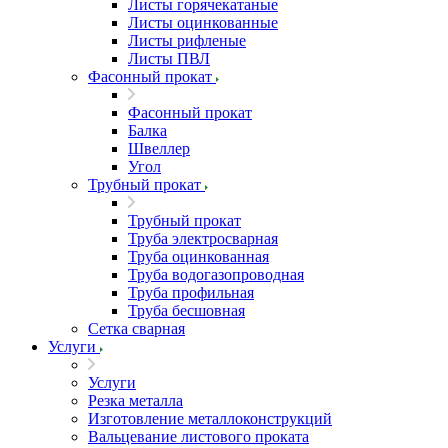
Листы горячекатаные
Листы оцинкованные
Листы рифленые
Листы ПВЛ
Фасонный прокат
Фасонный прокат
Балка
Швеллер
Угол
Трубный прокат
Трубный прокат
Труба электросварная
Труба оцинкованная
Труба водогазопроводная
Труба профильная
Труба бесшовная
Сетка сварная
Услуги
Услуги
Резка металла
Изготовление металлоконструкций
Вальцевание листового проката