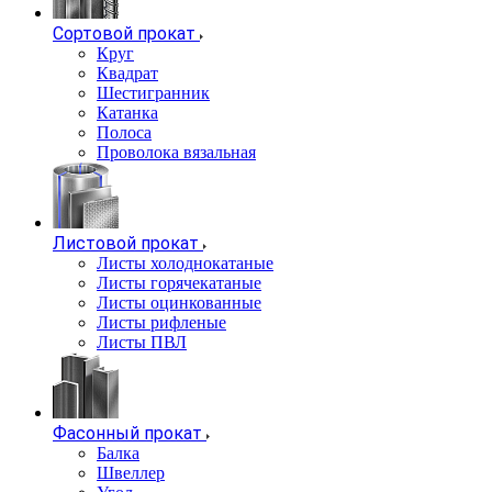
Сортовой прокат
Круг
Квадрат
Шестигранник
Катанка
Полоса
Проволока вязальная
Листовой прокат
Листы холоднокатаные
Листы горячекатаные
Листы оцинкованные
Листы рифленые
Листы ПВЛ
Фасонный прокат
Балка
Швеллер