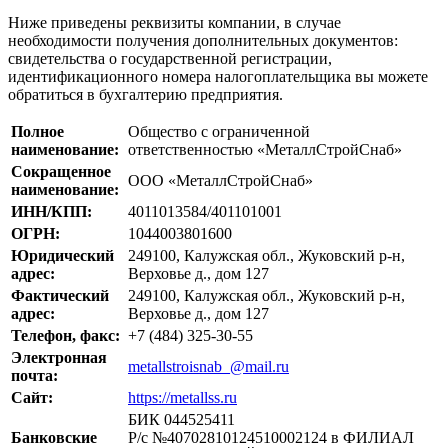
Ниже приведены реквизиты компании, в случае
необходимости получения дополнительных документов:
свидетельства о государственной регистрации,
идентификационного номера налогоплательщика вы можете
обратиться в бухгалтерию предприятия.
Полное
Общество с ограниченной
наименование:
ответственностью «МеталлСтройСнаб»
Сокращенное
ООО «МеталлСтройСнаб»
наименование:
ИНН/КПП:
4011013584/401101001
ОГРН:
1044003801600
Юридический
249100, Калужская обл., Жуковский р-н,
адрес:
Верховье д., дом 127
Фактический
249100, Калужская обл., Жуковский р-н,
адрес:
Верховье д., дом 127
Телефон, факс:
+7 (484) 325-30-55
Электронная
metallstroisnab_@mail.ru
почта:
Сайт:
https://metallss.ru
БИК 044525411
Банковские
Р/с №40702810124510002124 в ФИЛИАЛ