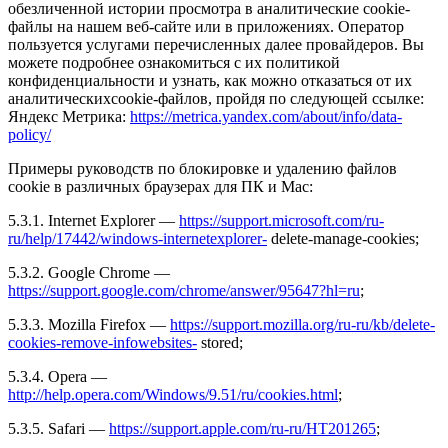
обезличенной истории просмотра в аналитические cookie-
файлы на нашем веб-сайте или в приложениях. Оператор
пользуется услугами перечисленных далее провайдеров. Вы
можете подробнее ознакомиться с их политикой
конфиденциальности и узнать, как можно отказаться от их
аналитическихcookie-файлов, пройдя по следующей ссылке:
Яндекс Метрика:
https://metrica.yandex.com/about/info/data-
policy/
Примеры руководств по блокировке и удалению файлов
cookie в различных браузерах для ПК и Mac:
5.3.1. Internet Explorer —
https://support.microsoft.com/ru-
ru/help/17442/windows-internetexplorer-
delete-manage-cookies;
5.3.2. Google Chrome —
https://support.google.com/chrome/answer/95647?hl=ru
;
5.3.3. Mozilla Firefox —
https://support.mozilla.org/ru-ru/kb/delete-
cookies-remove-infowebsites-
stored;
5.3.4. Opera —
http://help.opera.com/Windows/9.51/ru/cookies.html
;
5.3.5. Safari —
https://support.apple.com/ru-ru/HT201265
;