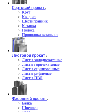
Сортовой прокат
Круг
Квадрат
Шестигранник
Катанка
Полоса
Проволока вязальная
Листовой прокат
Листы холоднокатаные
Листы горячекатаные
Листы оцинкованные
Листы рифленые
Листы ПВЛ
Фасонный прокат
Балка
Швеллер