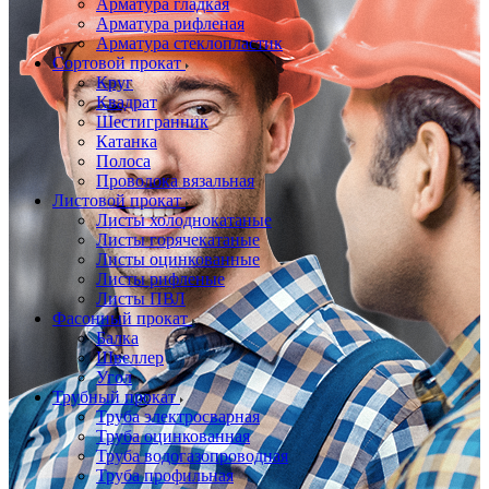
Арматура гладкая
Арматура рифленая
Арматура стеклопластик
Сортовой прокат
Круг
Квадрат
Шестигранник
Катанка
Полоса
Проволока вязальная
Листовой прокат
Листы холоднокатаные
Листы горячекатаные
Листы оцинкованные
Листы рифленые
Листы ПВЛ
Фасонный прокат
Балка
Швеллер
Угол
Трубный прокат
Труба электросварная
Труба оцинкованная
Труба водогазопроводная
Труба профильная