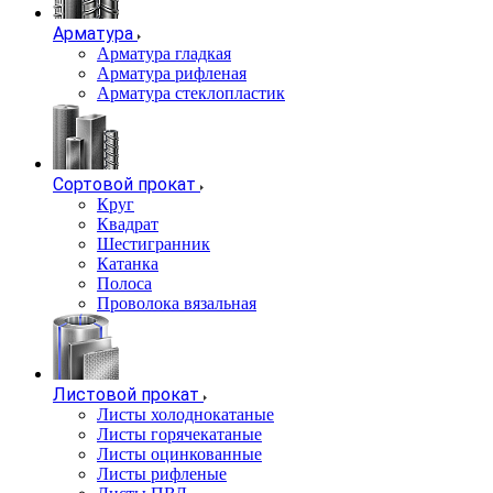
Арматура
Арматура гладкая
Арматура рифленая
Арматура стеклопластик
Сортовой прокат
Круг
Квадрат
Шестигранник
Катанка
Полоса
Проволока вязальная
Листовой прокат
Листы холоднокатаные
Листы горячекатаные
Листы оцинкованные
Листы рифленые