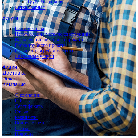
Труба бесшовная
Сетка сварная
Услуги
Резка металла
Изготовление металлоконструкций
Вальцевание листового проката
Гибка трубного проката
Гильотинная рубка металла
Сварочные услуги
Акции
Доставка
Оплата
Компания
О компании
ГОСТы
Сертификаты
Отзывы
Реквизиты
Вопрос ответы
Статьи
Новости