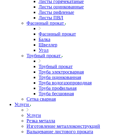
Листы горячекатаные
Листы оцинкованные
Листы рифленые
Листы ПВЛ
Фасонный прокат
Фасонный прокат
Балка
Швеллер
Угол
Трубный прокат
Трубный прокат
Труба электросварная
Труба оцинкованная
Труба водогазопроводная
Труба профильная
Труба бесшовная
Сетка сварная
Услуги
Услуги
Резка металла
Изготовление металлоконструкций
Вальцевание листового проката