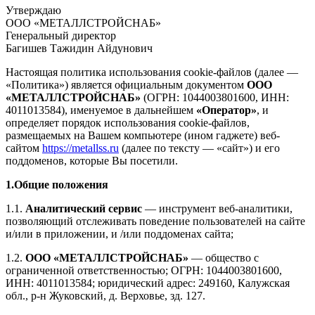
Утверждаю
ООО «МЕТАЛЛСТРОЙСНАБ»
Генеральный директор
Багишев Тажидин Айдунович
Настоящая политика использования cookie-файлов (далее —
«Политика») является официальным документом
ООО
«МЕТАЛЛСТРОЙСНАБ»
(ОГРН: 1044003801600, ИНН:
4011013584), именуемое в дальнейшем
«Оператор»
, и
определяет порядок использования cookie-файлов,
размещаемых на Вашем компьютере (ином гаджете) веб-
сайтом
https://metallss.ru
(далее по тексту — «сайт») и его
поддоменов, которые Вы посетили.
1.Общие положения
1.1.
Аналитический сервис
— инструмент веб-аналитики,
позволяющий отслеживать поведение пользователей на сайте
и/или в приложении, и /или поддоменах сайта;
1.2.
ООО «МЕТАЛЛСТРОЙСНАБ»
— общество с
ограниченной ответственностью; ОГРН: 1044003801600,
ИНН: 4011013584; юридический адрес: 249160, Калужская
обл., р-н Жуковский, д. Верховье, зд. 127.