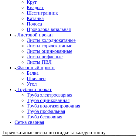
Круг
Квадрат
Шестигранник
Катанка
Полоса
Проволока вязальная
Листовой прокат
Листы холоднокатаные
Листы горячекатаные
Листы оцинкованные
Листы рифленые
Листы ПВЛ
Фасонный прокат
Балка
Швеллер
Угол
Трубный прокат
Труба электросварная
Труба оцинкованная
Труба водогазопроводная
Труба профильная
Труба бесшовная
Сетка сварная
Горячекатаные листы по скидке за каждую тонну