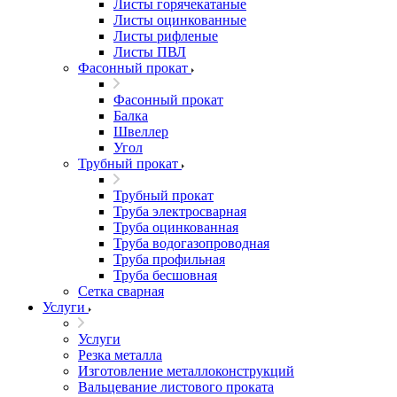
Листы горячекатаные
Листы оцинкованные
Листы рифленые
Листы ПВЛ
Фасонный прокат
Фасонный прокат
Балка
Швеллер
Угол
Трубный прокат
Трубный прокат
Труба электросварная
Труба оцинкованная
Труба водогазопроводная
Труба профильная
Труба бесшовная
Сетка сварная
Услуги
Услуги
Резка металла
Изготовление металлоконструкций
Вальцевание листового проката