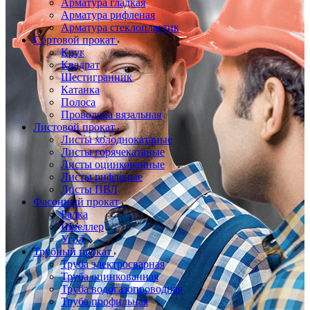
Арматура гладкая
Арматура рифленая
Арматура стеклопластик
Сортовой прокат
Круг
Квадрат
Шестигранник
Катанка
Полоса
Проволока вязальная
Листовой прокат
Листы холоднокатаные
Листы горячекатаные
Листы оцинкованные
Листы рифленые
Листы ПВЛ
Фасонный прокат
Балка
Швеллер
Угол
Трубный прокат
Труба электросварная
Труба оцинкованная
Труба водогазопроводная
Труба профильная