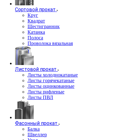
Сортовой прокат
Круг
Квадрат
Шестигранник
Катанка
Полоса
Проволока вязальная
Листовой прокат
Листы холоднокатаные
Листы горячекатаные
Листы оцинкованные
Листы рифленые
Листы ПВЛ
Фасонный прокат
Балка
Швеллер