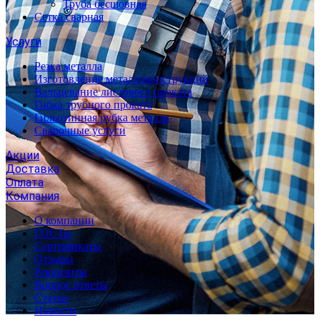
Труба бесшовная
Сетка сварная
Услуги
Резка металла
Изготовление металлоконструкций
Вальцевание листового проката
Гибка трубного проката
Гильотинная рубка металла
Сварочные услуги
Акции
Доставка
Оплата
Компания
О компании
ГОСТы
Сертификаты
Отзывы
Реквизиты
Вопрос ответы
Статьи
Новости