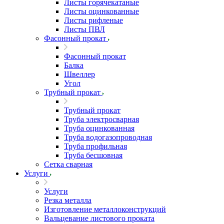
Листы горячекатаные
Листы оцинкованные
Листы рифленые
Листы ПВЛ
Фасонный прокат
Фасонный прокат
Балка
Швеллер
Угол
Трубный прокат
Трубный прокат
Труба электросварная
Труба оцинкованная
Труба водогазопроводная
Труба профильная
Труба бесшовная
Сетка сварная
Услуги
Услуги
Резка металла
Изготовление металлоконструкций
Вальцевание листового проката