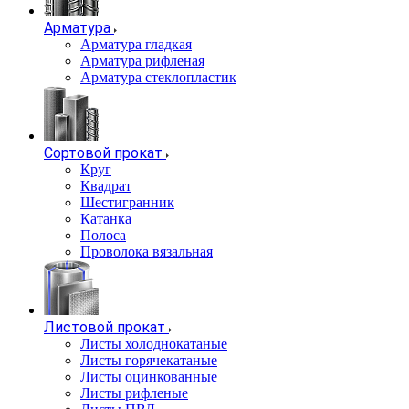
Арматура
Арматура гладкая
Арматура рифленая
Арматура стеклопластик
Сортовой прокат
Круг
Квадрат
Шестигранник
Катанка
Полоса
Проволока вязальная
Листовой прокат
Листы холоднокатаные
Листы горячекатаные
Листы оцинкованные
Листы рифленые