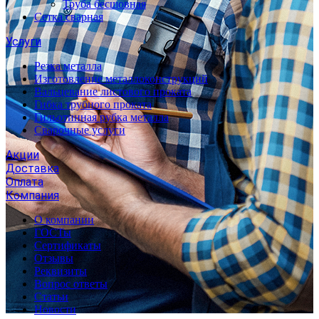
Труба бесшовная
Сетка сварная
Услуги
Резка металла
Изготовление металлоконструкций
Вальцевание листового проката
Гибка трубного проката
Гильотинная рубка металла
Сварочные услуги
Акции
Доставка
Оплата
Компания
О компании
ГОСТы
Сертификаты
Отзывы
Реквизиты
Вопрос ответы
Статьи
Новости