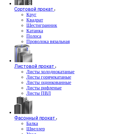
Сортовой прокат
Круг
Квадрат
Шестигранник
Катанка
Полоса
Проволока вязальная
Листовой прокат
Листы холоднокатаные
Листы горячекатаные
Листы оцинкованные
Листы рифленые
Листы ПВЛ
Фасонный прокат
Балка
Швеллер