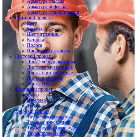
Арматура гладкая
Арматура рифленая
Арматура стеклопластик
Сортовой прокат
Круг
Квадрат
Шестигранник
Катанка
Полоса
Проволока вязальная
Листовой прокат
Листы холоднокатаные
Листы горячекатаные
Листы оцинкованные
Листы рифленые
Листы ПВЛ
Фасонный прокат
Балка
Швеллер
Угол
Трубный прокат
Труба электросварная
Труба оцинкованная
Труба водогазопроводная
Труба профильная