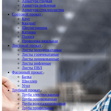
Арматура гладкая
Арматура рифленая
Арматура стеклопластик
Сортовой прокат
Круг
Квадрат
Шестигранник
Катанка
Полоса
Проволока вязальная
Листовой прокат
Листы холоднокатаные
Листы горячекатаные
Листы оцинкованные
Листы рифленые
Листы ПВЛ
Фасонный прокат
Балка
Швеллер
Угол
Трубный прокат
Труба электросварная
Труба оцинкованная
Труба водогазопроводная
Труба профильная