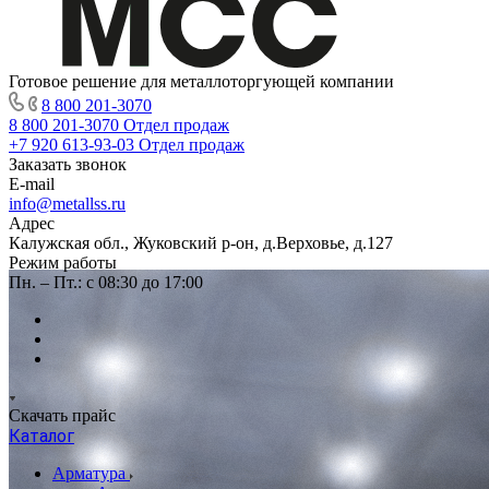
Готовое решение для металлоторгующей компании
8 800 201-3070
8 800 201-3070
Отдел продаж
+7 920 613-93-03
Отдел продаж
Заказать звонок
E-mail
info@metallss.ru
Адрес
Калужская обл., Жуковский р-он, д.Верховье, д.127
Режим работы
Пн. – Пт.: с 08:30 до 17:00
Скачать прайс
Каталог
Арматура