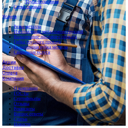
Труба бесшовная
Сетка сварная
Услуги
Резка металла
Изготовление металлоконструкций
Вальцевание листового проката
Гибка трубного проката
Гильотинная рубка металла
Сварочные услуги
Акции
Доставка
Оплата
Компания
О компании
ГОСТы
Сертификаты
Отзывы
Реквизиты
Вопрос ответы
Статьи
Новости