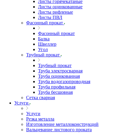
Листы горячекатаные
Листы оцинкованные
Листы рифленые
Листы ПВЛ
Фасонный прокат
Фасонный прокат
Балка
Швеллер
Угол
Трубный прокат
Трубный прокат
Труба электросварная
Труба оцинкованная
Труба водогазопроводная
Труба профильная
Труба бесшовная
Сетка сварная
Услуги
Услуги
Резка металла
Изготовление металлоконструкций
Вальцевание листового проката