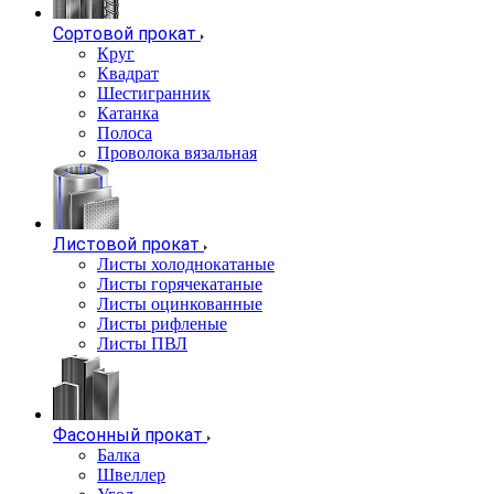
Сортовой прокат
Круг
Квадрат
Шестигранник
Катанка
Полоса
Проволока вязальная
Листовой прокат
Листы холоднокатаные
Листы горячекатаные
Листы оцинкованные
Листы рифленые
Листы ПВЛ
Фасонный прокат
Балка
Швеллер