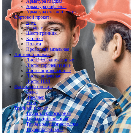
Арматура гладкая
Арматура рифленая
Арматура стеклопластик
Сортовой прокат
Круг
Квадрат
Шестигранник
Катанка
Полоса
Проволока вязальная
Листовой прокат
Листы холоднокатаные
Листы горячекатаные
Листы оцинкованные
Листы рифленые
Листы ПВЛ
Фасонный прокат
Балка
Швеллер
Угол
Трубный прокат
Труба электросварная
Труба оцинкованная
Труба водогазопроводная
Труба профильная