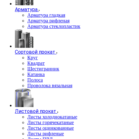
Арматура
Арматура гладкая
Арматура рифленая
Арматура стеклопластик
Сортовой прокат
Круг
Квадрат
Шестигранник
Катанка
Полоса
Проволока вязальная
Листовой прокат
Листы холоднокатаные
Листы горячекатаные
Листы оцинкованные
Листы рифленые