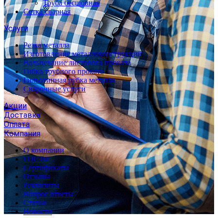
Труба бесшовная
Сетка сварная
Услуги
Резка металла
Изготовление металлоконструкций
Вальцевание листового проката
Гибка трубного проката
Гильотинная рубка металла
Сварочные услуги
Акции
Доставка
Оплата
Компания
О компании
ГОСТы
Сертификаты
Отзывы
Реквизиты
Вопрос ответы
Статьи
Новости