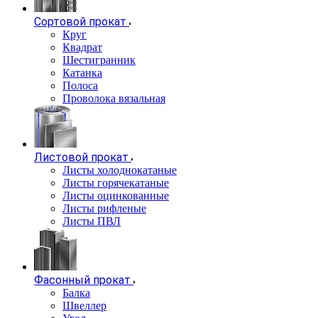
Сортовой прокат
Круг
Квадрат
Шестигранник
Катанка
Полоса
Проволока вязальная
Листовой прокат
Листы холоднокатаные
Листы горячекатаные
Листы оцинкованные
Листы рифленые
Листы ПВЛ
Фасонный прокат
Балка
Швеллер