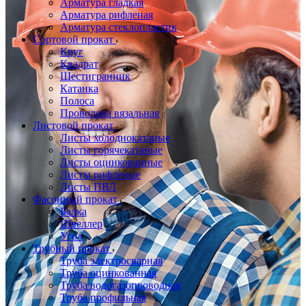
Арматура гладкая
Арматура рифленая
Арматура стеклопластик
Сортовой прокат
Круг
Квадрат
Шестигранник
Катанка
Полоса
Проволока вязальная
Листовой прокат
Листы холоднокатаные
Листы горячекатаные
Листы оцинкованные
Листы рифленые
Листы ПВЛ
Фасонный прокат
Балка
Швеллер
Угол
Трубный прокат
Труба электросварная
Труба оцинкованная
Труба водогазопроводная
Труба профильная