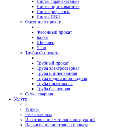
Листы горячекатаные
Листы оцинкованные
Листы рифленые
Листы ПВЛ
Фасонный прокат
Фасонный прокат
Балка
Швеллер
Угол
Трубный прокат
Трубный прокат
Труба электросварная
Труба оцинкованная
Труба водогазопроводная
Труба профильная
Труба бесшовная
Сетка сварная
Услуги
Услуги
Резка металла
Изготовление металлоконструкций
Вальцевание листового проката