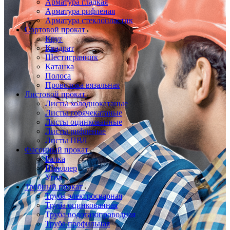
Арматура гладкая
Арматура рифленая
Арматура стеклопластик
Сортовой прокат
Круг
Квадрат
Шестигранник
Катанка
Полоса
Проволока вязальная
Листовой прокат
Листы холоднокатаные
Листы горячекатаные
Листы оцинкованные
Листы рифленые
Листы ПВЛ
Фасонный прокат
Балка
Швеллер
Угол
Трубный прокат
Труба электросварная
Труба оцинкованная
Труба водогазопроводная
Труба профильная