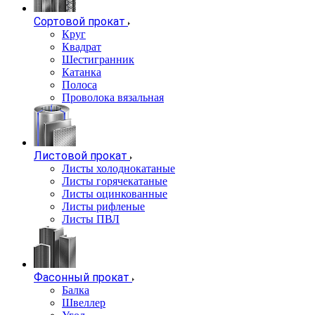
Сортовой прокат
Круг
Квадрат
Шестигранник
Катанка
Полоса
Проволока вязальная
Листовой прокат
Листы холоднокатаные
Листы горячекатаные
Листы оцинкованные
Листы рифленые
Листы ПВЛ
Фасонный прокат
Балка
Швеллер