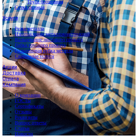
Труба бесшовная
Сетка сварная
Услуги
Резка металла
Изготовление металлоконструкций
Вальцевание листового проката
Гибка трубного проката
Гильотинная рубка металла
Сварочные услуги
Акции
Доставка
Оплата
Компания
О компании
ГОСТы
Сертификаты
Отзывы
Реквизиты
Вопрос ответы
Статьи
Новости