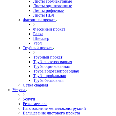
Листы горячекатаные
Листы оцинкованные
Листы рифленые
Листы ПВЛ
Фасонный прокат
Фасонный прокат
Балка
Швеллер
Угол
Трубный прокат
Трубный прокат
Труба электросварная
Труба оцинкованная
Труба водогазопроводная
Труба профильная
Труба бесшовная
Сетка сварная
Услуги
Услуги
Резка металла
Изготовление металлоконструкций
Вальцевание листового проката