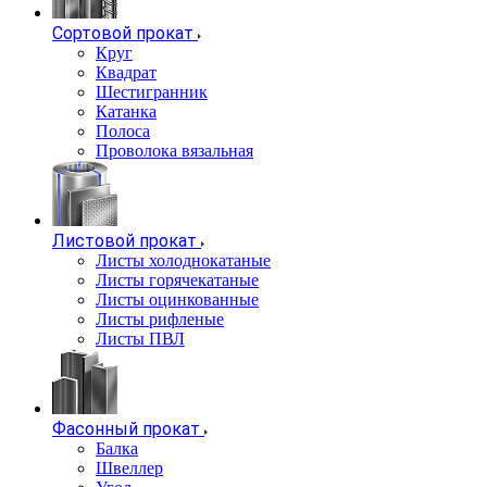
Сортовой прокат
Круг
Квадрат
Шестигранник
Катанка
Полоса
Проволока вязальная
Листовой прокат
Листы холоднокатаные
Листы горячекатаные
Листы оцинкованные
Листы рифленые
Листы ПВЛ
Фасонный прокат
Балка
Швеллер