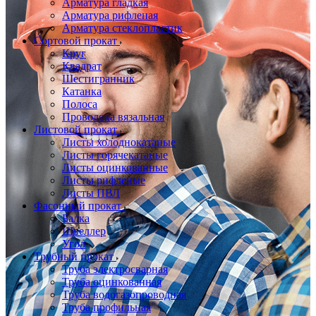
Арматура гладкая
Арматура рифленая
Арматура стеклопластик
Сортовой прокат
Круг
Квадрат
Шестигранник
Катанка
Полоса
Проволока вязальная
Листовой прокат
Листы холоднокатаные
Листы горячекатаные
Листы оцинкованные
Листы рифленые
Листы ПВЛ
Фасонный прокат
Балка
Швеллер
Угол
Трубный прокат
Труба электросварная
Труба оцинкованная
Труба водогазопроводная
Труба профильная