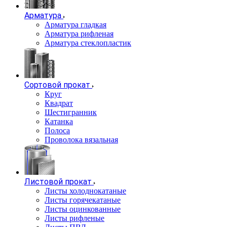
Арматура
Арматура гладкая
Арматура рифленая
Арматура стеклопластик
Сортовой прокат
Круг
Квадрат
Шестигранник
Катанка
Полоса
Проволока вязальная
Листовой прокат
Листы холоднокатаные
Листы горячекатаные
Листы оцинкованные
Листы рифленые