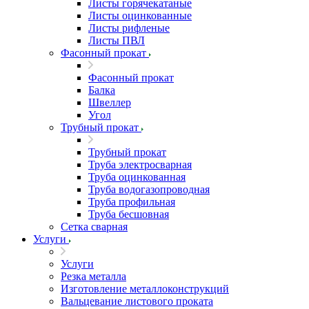
Листы горячекатаные
Листы оцинкованные
Листы рифленые
Листы ПВЛ
Фасонный прокат
Фасонный прокат
Балка
Швеллер
Угол
Трубный прокат
Трубный прокат
Труба электросварная
Труба оцинкованная
Труба водогазопроводная
Труба профильная
Труба бесшовная
Сетка сварная
Услуги
Услуги
Резка металла
Изготовление металлоконструкций
Вальцевание листового проката