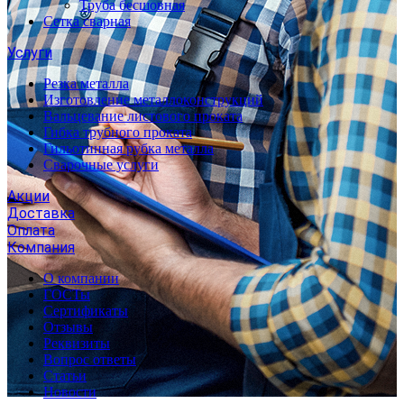
Труба бесшовная
Сетка сварная
Услуги
Резка металла
Изготовление металлоконструкций
Вальцевание листового проката
Гибка трубного проката
Гильотинная рубка металла
Сварочные услуги
Акции
Доставка
Оплата
Компания
О компании
ГОСТы
Сертификаты
Отзывы
Реквизиты
Вопрос ответы
Статьи
Новости