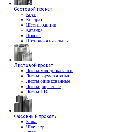
Сортовой прокат
Круг
Квадрат
Шестигранник
Катанка
Полоса
Проволока вязальная
Листовой прокат
Листы холоднокатаные
Листы горячекатаные
Листы оцинкованные
Листы рифленые
Листы ПВЛ
Фасонный прокат
Балка
Швеллер