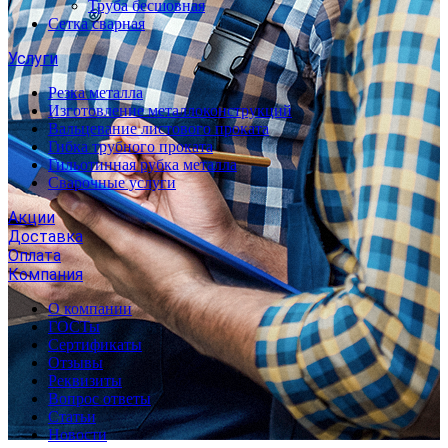
Труба бесшовная
Сетка сварная
Услуги
Резка металла
Изготовление металлоконструкций
Вальцевание листового проката
Гибка трубного проката
Гильотинная рубка металла
Сварочные услуги
Акции
Доставка
Оплата
Компания
О компании
ГОСТы
Сертификаты
Отзывы
Реквизиты
Вопрос ответы
Статьи
Новости