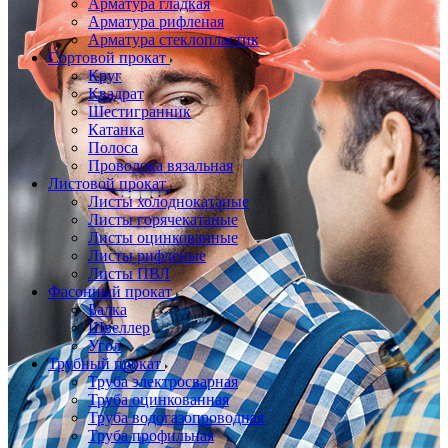
Арматура гладкая
Арматура рифленая
Арматура стеклопластик
Сортовой прокат
Круг
Квадрат
Шестигранник
Катанка
Полоса
Проволока вязальная
Листовой прокат
Листы холоднокатаные
Листы горячекатаные
Листы оцинкованные
Листы рифленые
Листы ПВЛ
Фасонный прокат
Балка
Швеллер
Угол
Трубный прокат
Труба электросварная
Труба оцинкованная
Труба водогазопроводная
Труба профильная