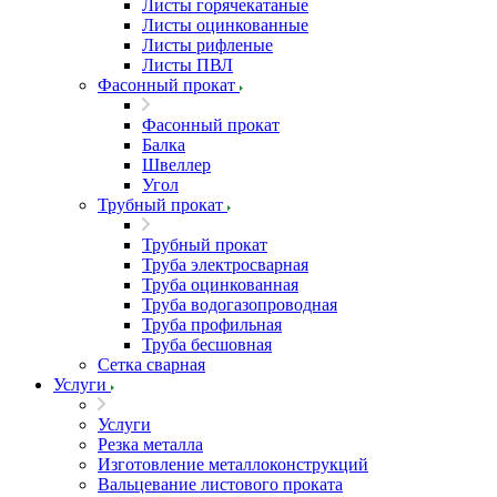
Листы горячекатаные
Листы оцинкованные
Листы рифленые
Листы ПВЛ
Фасонный прокат
Фасонный прокат
Балка
Швеллер
Угол
Трубный прокат
Трубный прокат
Труба электросварная
Труба оцинкованная
Труба водогазопроводная
Труба профильная
Труба бесшовная
Сетка сварная
Услуги
Услуги
Резка металла
Изготовление металлоконструкций
Вальцевание листового проката