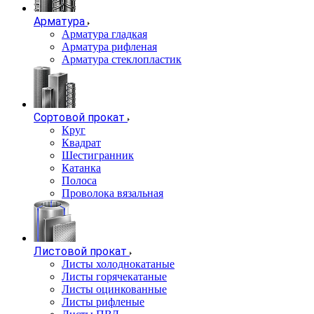
Арматура
Арматура гладкая
Арматура рифленая
Арматура стеклопластик
Сортовой прокат
Круг
Квадрат
Шестигранник
Катанка
Полоса
Проволока вязальная
Листовой прокат
Листы холоднокатаные
Листы горячекатаные
Листы оцинкованные
Листы рифленые