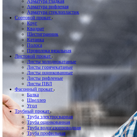
Арматура гладкая
Арматура рифленая
Арматура стеклопластик
Сортовой прокат
Круг
Квадрат
Шестигранник
Катанка
Полоса
Проволока вязальная
Листовой прокат
Листы холоднокатаные
Листы горячекатаные
Листы оцинкованные
Листы рифленые
Листы ПВЛ
Фасонный прокат
Балка
Швеллер
Угол
Трубный прокат
Труба электросварная
Труба оцинкованная
Труба водогазопроводная
Труба профильная