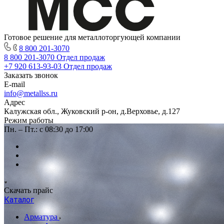
Готовое решение для металлоторгующей компании
8 800 201-3070
8 800 201-3070
Отдел продаж
+7 920 613-93-03
Отдел продаж
Заказать звонок
E-mail
info@metallss.ru
Адрес
Калужская обл., Жуковский р-он, д.Верховье, д.127
Режим работы
Пн. – Пт.: с 08:30 до 17:00
Скачать прайс
Каталог
Арматура