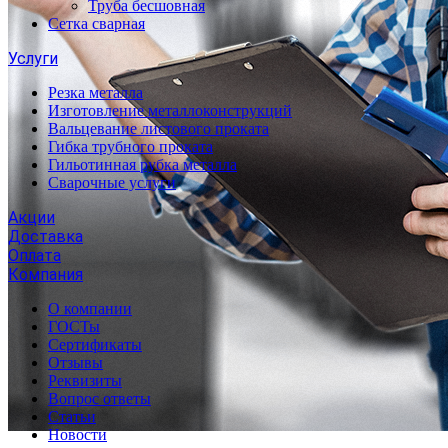
Труба бесшовная
Сетка сварная
Услуги
Резка металла
Изготовление металлоконструкций
Вальцевание листового проката
Гибка трубного проката
Гильотинная рубка металла
Сварочные услуги
Акции
Доставка
Оплата
Компания
О компании
ГОСТы
Сертификаты
Отзывы
Реквизиты
Вопрос ответы
Статьи
Новости