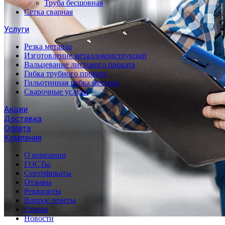
Труба бесшовная
Сетка сварная
Услуги
Резка металла
Изготовление металлоконструкций
Вальцевание листового проката
Гибка трубного проката
Гильотинная рубка металла
Сварочные услуги
Акции
Доставка
Оплата
Компания
О компании
ГОСТы
Сертификаты
Отзывы
Реквизиты
Вопрос ответы
Статьи
Новости