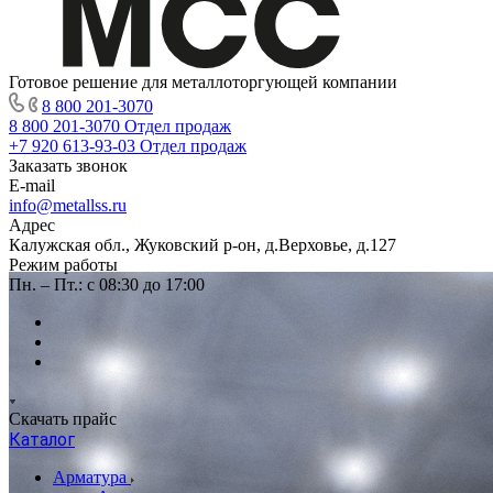
Готовое решение для металлоторгующей компании
8 800 201-3070
8 800 201-3070
Отдел продаж
+7 920 613-93-03
Отдел продаж
Заказать звонок
E-mail
info@metallss.ru
Адрес
Калужская обл., Жуковский р-он, д.Верховье, д.127
Режим работы
Пн. – Пт.: с 08:30 до 17:00
Скачать прайс
Каталог
Арматура