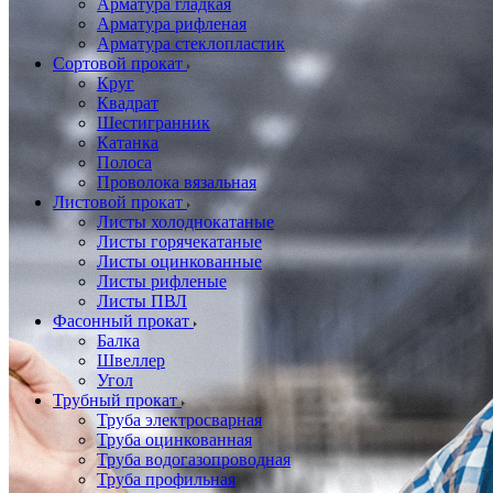
Арматура гладкая
Арматура рифленая
Арматура стеклопластик
Сортовой прокат
Круг
Квадрат
Шестигранник
Катанка
Полоса
Проволока вязальная
Листовой прокат
Листы холоднокатаные
Листы горячекатаные
Листы оцинкованные
Листы рифленые
Листы ПВЛ
Фасонный прокат
Балка
Швеллер
Угол
Трубный прокат
Труба электросварная
Труба оцинкованная
Труба водогазопроводная
Труба профильная