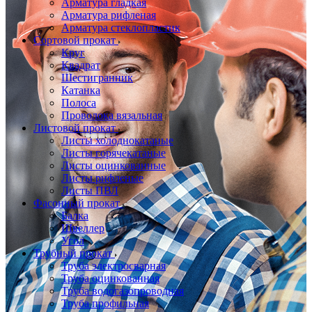
Арматура гладкая
Арматура рифленая
Арматура стеклопластик
Сортовой прокат
Круг
Квадрат
Шестигранник
Катанка
Полоса
Проволока вязальная
Листовой прокат
Листы холоднокатаные
Листы горячекатаные
Листы оцинкованные
Листы рифленые
Листы ПВЛ
Фасонный прокат
Балка
Швеллер
Угол
Трубный прокат
Труба электросварная
Труба оцинкованная
Труба водогазопроводная
Труба профильная