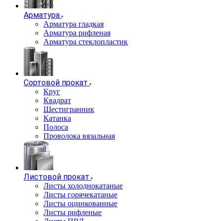
Арматура
Арматура гладкая
Арматура рифленая
Арматура стеклопластик
Сортовой прокат
Круг
Квадрат
Шестигранник
Катанка
Полоса
Проволока вязальная
Листовой прокат
Листы холоднокатаные
Листы горячекатаные
Листы оцинкованные
Листы рифленые