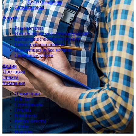
Труба бесшовная
Сетка сварная
Услуги
Резка металла
Изготовление металлоконструкций
Вальцевание листового проката
Гибка трубного проката
Гильотинная рубка металла
Сварочные услуги
Акции
Доставка
Оплата
Компания
О компании
ГОСТы
Сертификаты
Отзывы
Реквизиты
Вопрос ответы
Статьи
Новости