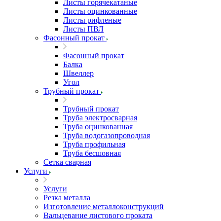
Листы горячекатаные
Листы оцинкованные
Листы рифленые
Листы ПВЛ
Фасонный прокат
Фасонный прокат
Балка
Швеллер
Угол
Трубный прокат
Трубный прокат
Труба электросварная
Труба оцинкованная
Труба водогазопроводная
Труба профильная
Труба бесшовная
Сетка сварная
Услуги
Услуги
Резка металла
Изготовление металлоконструкций
Вальцевание листового проката