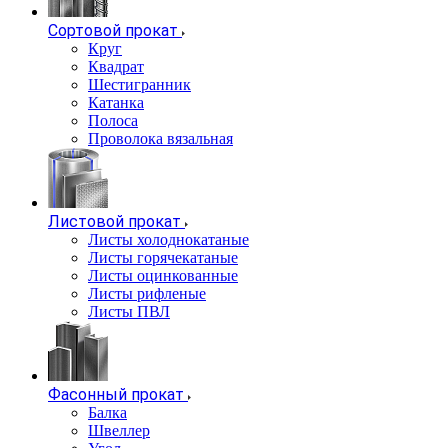
Сортовой прокат
Круг
Квадрат
Шестигранник
Катанка
Полоса
Проволока вязальная
Листовой прокат
Листы холоднокатаные
Листы горячекатаные
Листы оцинкованные
Листы рифленые
Листы ПВЛ
Фасонный прокат
Балка
Швеллер