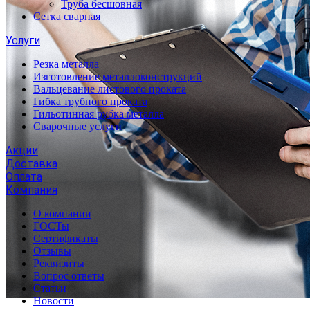
Труба бесшовная
Сетка сварная
Услуги
Резка металла
Изготовление металлоконструкций
Вальцевание листового проката
Гибка трубного проката
Гильотинная рубка металла
Сварочные услуги
Акции
Доставка
Оплата
Компания
О компании
ГОСТы
Сертификаты
Отзывы
Реквизиты
Вопрос ответы
Статьи
Новости