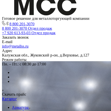
Готовое решение для металлоторгующей компании
8 800 201-3070
8 800 201-3070
Отдел продаж
+7 920 613-93-03
Отдел продаж
Заказать звонок
E-mail
info@metallss.ru
Адрес
Калужская обл., Жуковский р-он, д.Верховье, д.127
Режим работы
Пн. – Пт.: с 08:30 до 17:00
Скачать прайс
Каталог
Арматура