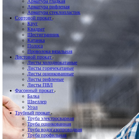
Арматура гладкая
Арматура рифленая
Арматура стеклопластик
Сортовой прокат
Круг
Квадрат
Шестигранник
Катанка
Полоса
Проволока вязальная
Листовой прокат
Листы холоднокатаные
Листы горячекатаные
Листы оцинкованные
Листы рифленые
Листы ПВЛ
Фасонный прокат
Балка
Швеллер
Угол
Трубный прокат
Труба электросварная
Труба оцинкованная
Труба водогазопроводная
Труба профильная