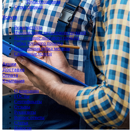
Труба бесшовная
Сетка сварная
Услуги
Резка металла
Изготовление металлоконструкций
Вальцевание листового проката
Гибка трубного проката
Гильотинная рубка металла
Сварочные услуги
Акции
Доставка
Оплата
Компания
О компании
ГОСТы
Сертификаты
Отзывы
Реквизиты
Вопрос ответы
Статьи
Новости