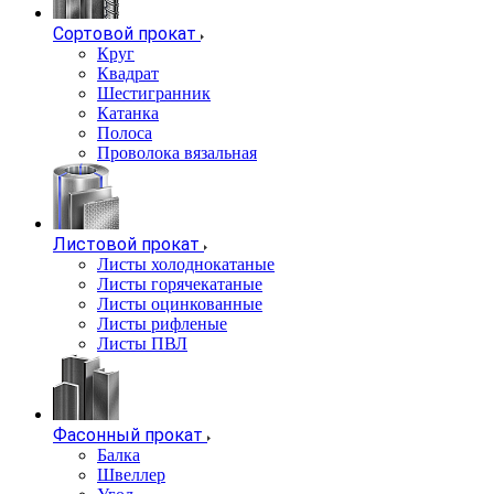
Сортовой прокат
Круг
Квадрат
Шестигранник
Катанка
Полоса
Проволока вязальная
Листовой прокат
Листы холоднокатаные
Листы горячекатаные
Листы оцинкованные
Листы рифленые
Листы ПВЛ
Фасонный прокат
Балка
Швеллер