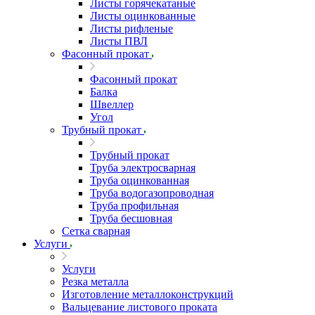
Листы горячекатаные
Листы оцинкованные
Листы рифленые
Листы ПВЛ
Фасонный прокат
Фасонный прокат
Балка
Швеллер
Угол
Трубный прокат
Трубный прокат
Труба электросварная
Труба оцинкованная
Труба водогазопроводная
Труба профильная
Труба бесшовная
Сетка сварная
Услуги
Услуги
Резка металла
Изготовление металлоконструкций
Вальцевание листового проката