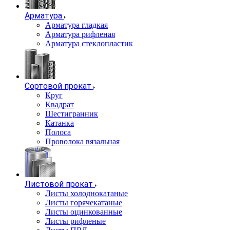
Арматура
Арматура гладкая
Арматура рифленая
Арматура стеклопластик
Сортовой прокат
Круг
Квадрат
Шестигранник
Катанка
Полоса
Проволока вязальная
Листовой прокат
Листы холоднокатаные
Листы горячекатаные
Листы оцинкованные
Листы рифленые