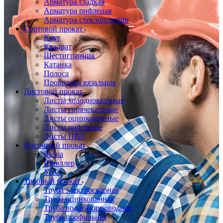
Арматура гладкая
Арматура рифленая
Арматура стеклопластик
Сортовой прокат
Круг
Квадрат
Шестигранник
Катанка
Полоса
Проволока вязальная
Листовой прокат
Листы холоднокатаные
Листы горячекатаные
Листы оцинкованные
Листы рифленые
Листы ПВЛ
Фасонный прокат
Балка
Швеллер
Угол
Трубный прокат
Труба электросварная
Труба оцинкованная
Труба водогазопроводная
Труба профильная