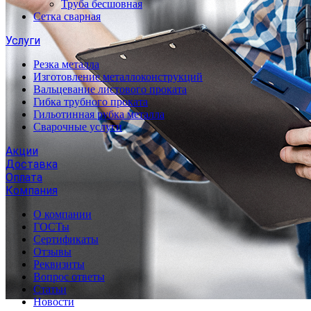
Труба бесшовная
Сетка сварная
Услуги
Резка металла
Изготовление металлоконструкций
Вальцевание листового проката
Гибка трубного проката
Гильотинная рубка металла
Сварочные услуги
Акции
Доставка
Оплата
Компания
О компании
ГОСТы
Сертификаты
Отзывы
Реквизиты
Вопрос ответы
Статьи
Новости