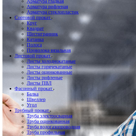
Арматура гладкая
Арматура рифленая
Арматура стеклопластик
Сортовой прокат
Круг
Квадрат
Шестигранник
Катанка
Полоса
Проволока вязальная
Листовой прокат
Листы холоднокатаные
Листы горячекатаные
Листы оцинкованные
Листы рифленые
Листы ПВЛ
Фасонный прокат
Балка
Швеллер
Угол
Трубный прокат
Труба электросварная
Труба оцинкованная
Труба водогазопроводная
Труба профильная