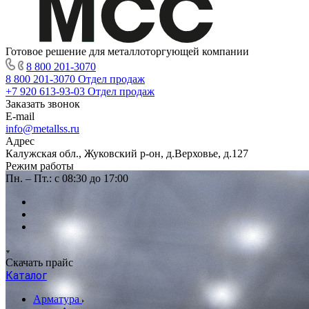
Готовое решение для металлоторгующей компании
8 800 201-3070
8 800 201-3070
Отдел продаж
+7 920 613-93-03
Отдел продаж
Заказать звонок
E-mail
info@metallss.ru
Адрес
Калужская обл., Жуковский р-он, д.Верховье, д.127
Режим работы
Пн. – Пт.: с 08:30 до 17:00
Скачать прайс
Каталог
Арматура