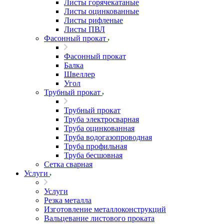
Листы горячекатаные
Листы оцинкованные
Листы рифленые
Листы ПВЛ
Фасонный прокат
Фасонный прокат
Балка
Швеллер
Угол
Трубный прокат
Трубный прокат
Труба электросварная
Труба оцинкованная
Труба водогазопроводная
Труба профильная
Труба бесшовная
Сетка сварная
Услуги
Услуги
Резка металла
Изготовление металлоконструкций
Вальцевание листового проката