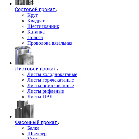
Сортовой прокат
Круг
Квадрат
Шестигранник
Катанка
Полоса
Проволока вязальная
Листовой прокат
Листы холоднокатаные
Листы горячекатаные
Листы оцинкованные
Листы рифленые
Листы ПВЛ
Фасонный прокат
Балка
Швеллер