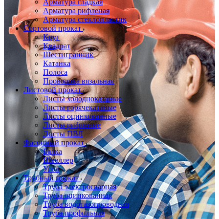
Арматура гладкая
Арматура рифленая
Арматура стеклопластик
Сортовой прокат
Круг
Квадрат
Шестигранник
Катанка
Полоса
Проволока вязальная
Листовой прокат
Листы холоднокатаные
Листы горячекатаные
Листы оцинкованные
Листы рифленые
Листы ПВЛ
Фасонный прокат
Балка
Швеллер
Угол
Трубный прокат
Труба электросварная
Труба оцинкованная
Труба водогазопроводная
Труба профильная