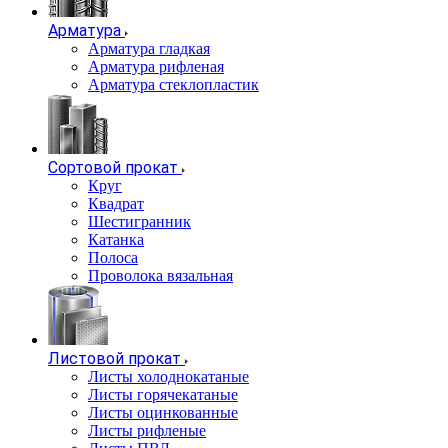
Арматура
Арматура гладкая
Арматура рифленая
Арматура стеклопластик
Сортовой прокат
Круг
Квадрат
Шестигранник
Катанка
Полоса
Проволока вязальная
Листовой прокат
Листы холоднокатаные
Листы горячекатаные
Листы оцинкованные
Листы рифленые