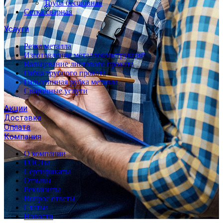
Труба бесшовная
Сетка сварная
Услуги
Резка металла
Изготовление металлоконструкций
Вальцевание листового проката
Гибка трубного проката
Гильотинная рубка металла
Сварочные услуги
Акции
Доставка
Оплата
Компания
О компании
ГОСТы
Сертификаты
Отзывы
Реквизиты
Вопрос ответы
Статьи
Новости