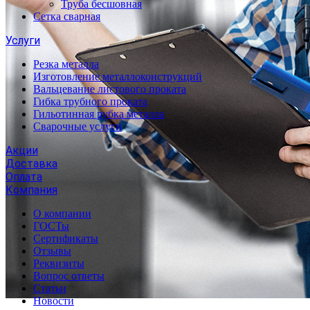
Труба бесшовная
Сетка сварная
Услуги
Резка металла
Изготовление металлоконструкций
Вальцевание листового проката
Гибка трубного проката
Гильотинная рубка металла
Сварочные услуги
Акции
Доставка
Оплата
Компания
О компании
ГОСТы
Сертификаты
Отзывы
Реквизиты
Вопрос ответы
Статьи
Новости