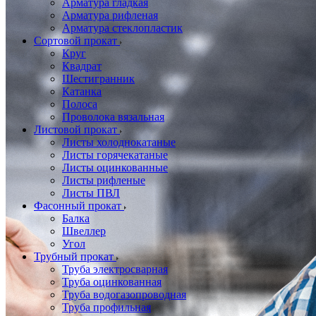
Арматура гладкая
Арматура рифленая
Арматура стеклопластик
Сортовой прокат
Круг
Квадрат
Шестигранник
Катанка
Полоса
Проволока вязальная
Листовой прокат
Листы холоднокатаные
Листы горячекатаные
Листы оцинкованные
Листы рифленые
Листы ПВЛ
Фасонный прокат
Балка
Швеллер
Угол
Трубный прокат
Труба электросварная
Труба оцинкованная
Труба водогазопроводная
Труба профильная