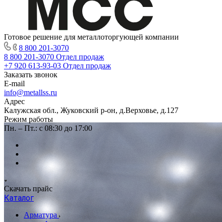
Готовое решение для металлоторгующей компании
8 800 201-3070
8 800 201-3070
Отдел продаж
+7 920 613-93-03
Отдел продаж
Заказать звонок
E-mail
info@metallss.ru
Адрес
Калужская обл., Жуковский р-он, д.Верховье, д.127
Режим работы
Пн. – Пт.: с 08:30 до 17:00
Скачать прайс
Каталог
Арматура