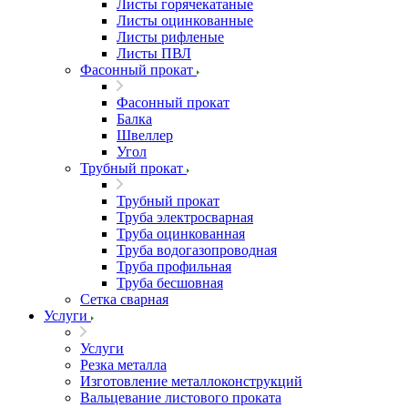
Листы горячекатаные
Листы оцинкованные
Листы рифленые
Листы ПВЛ
Фасонный прокат
Фасонный прокат
Балка
Швеллер
Угол
Трубный прокат
Трубный прокат
Труба электросварная
Труба оцинкованная
Труба водогазопроводная
Труба профильная
Труба бесшовная
Сетка сварная
Услуги
Услуги
Резка металла
Изготовление металлоконструкций
Вальцевание листового проката