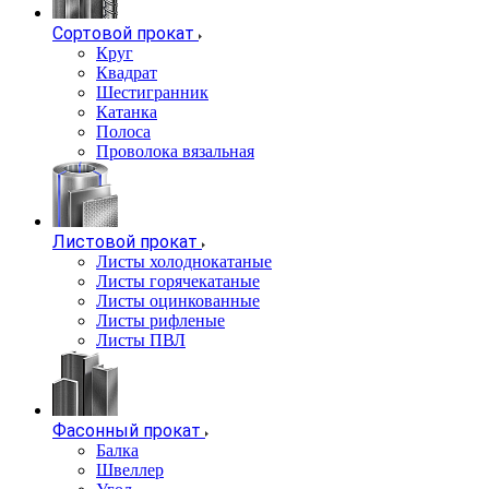
Сортовой прокат
Круг
Квадрат
Шестигранник
Катанка
Полоса
Проволока вязальная
Листовой прокат
Листы холоднокатаные
Листы горячекатаные
Листы оцинкованные
Листы рифленые
Листы ПВЛ
Фасонный прокат
Балка
Швеллер