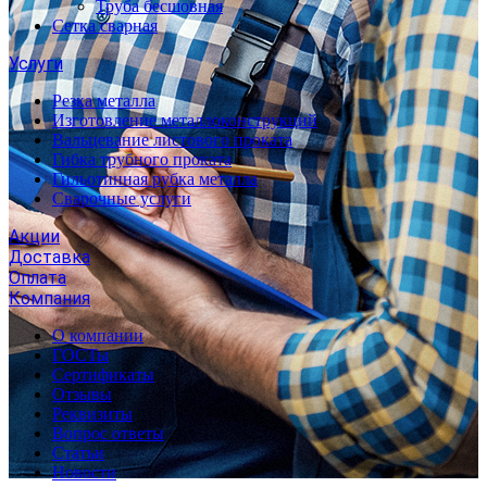
Труба бесшовная
Сетка сварная
Услуги
Резка металла
Изготовление металлоконструкций
Вальцевание листового проката
Гибка трубного проката
Гильотинная рубка металла
Сварочные услуги
Акции
Доставка
Оплата
Компания
О компании
ГОСТы
Сертификаты
Отзывы
Реквизиты
Вопрос ответы
Статьи
Новости