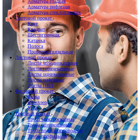
Арматура гладкая
Арматура рифленая
Арматура стеклопластик
Сортовой прокат
Круг
Квадрат
Шестигранник
Катанка
Полоса
Проволока вязальная
Листовой прокат
Листы холоднокатаные
Листы горячекатаные
Листы оцинкованные
Листы рифленые
Листы ПВЛ
Фасонный прокат
Балка
Швеллер
Угол
Трубный прокат
Труба электросварная
Труба оцинкованная
Труба водогазопроводная
Труба профильная