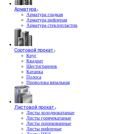
Арматура
Арматура гладкая
Арматура рифленая
Арматура стеклопластик
Сортовой прокат
Круг
Квадрат
Шестигранник
Катанка
Полоса
Проволока вязальная
Листовой прокат
Листы холоднокатаные
Листы горячекатаные
Листы оцинкованные
Листы рифленые