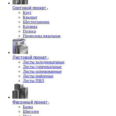
Сортовой прокат
Круг
Квадрат
Шестигранник
Катанка
Полоса
Проволока вязальная
Листовой прокат
Листы холоднокатаные
Листы горячекатаные
Листы оцинкованные
Листы рифленые
Листы ПВЛ
Фасонный прокат
Балка
Швеллер