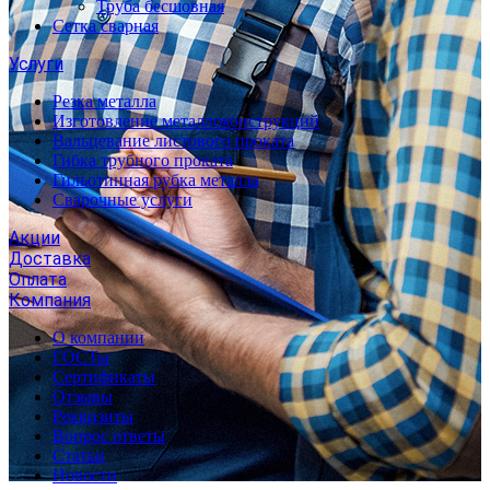
Труба бесшовная
Сетка сварная
Услуги
Резка металла
Изготовление металлоконструкций
Вальцевание листового проката
Гибка трубного проката
Гильотинная рубка металла
Сварочные услуги
Акции
Доставка
Оплата
Компания
О компании
ГОСТы
Сертификаты
Отзывы
Реквизиты
Вопрос ответы
Статьи
Новости