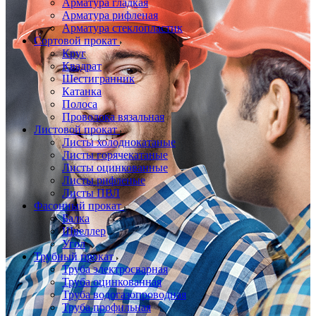
Арматура гладкая
Арматура рифленая
Арматура стеклопластик
Сортовой прокат
Круг
Квадрат
Шестигранник
Катанка
Полоса
Проволока вязальная
Листовой прокат
Листы холоднокатаные
Листы горячекатаные
Листы оцинкованные
Листы рифленые
Листы ПВЛ
Фасонный прокат
Балка
Швеллер
Угол
Трубный прокат
Труба электросварная
Труба оцинкованная
Труба водогазопроводная
Труба профильная