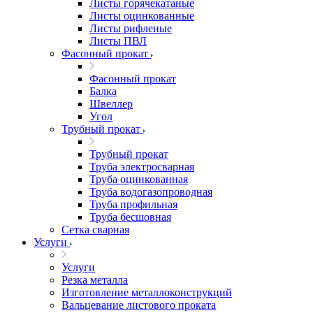
Листы горячекатаные
Листы оцинкованные
Листы рифленые
Листы ПВЛ
Фасонный прокат
Фасонный прокат
Балка
Швеллер
Угол
Трубный прокат
Трубный прокат
Труба электросварная
Труба оцинкованная
Труба водогазопроводная
Труба профильная
Труба бесшовная
Сетка сварная
Услуги
Услуги
Резка металла
Изготовление металлоконструкций
Вальцевание листового проката