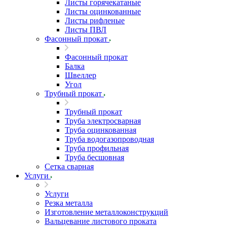
Листы горячекатаные
Листы оцинкованные
Листы рифленые
Листы ПВЛ
Фасонный прокат
Фасонный прокат
Балка
Швеллер
Угол
Трубный прокат
Трубный прокат
Труба электросварная
Труба оцинкованная
Труба водогазопроводная
Труба профильная
Труба бесшовная
Сетка сварная
Услуги
Услуги
Резка металла
Изготовление металлоконструкций
Вальцевание листового проката