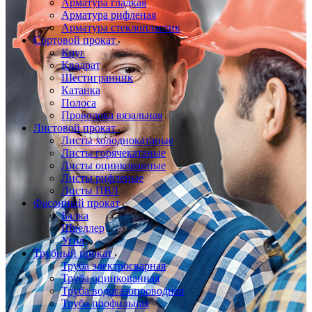
Арматура гладкая
Арматура рифленая
Арматура стеклопластик
Сортовой прокат
Круг
Квадрат
Шестигранник
Катанка
Полоса
Проволока вязальная
Листовой прокат
Листы холоднокатаные
Листы горячекатаные
Листы оцинкованные
Листы рифленые
Листы ПВЛ
Фасонный прокат
Балка
Швеллер
Угол
Трубный прокат
Труба электросварная
Труба оцинкованная
Труба водогазопроводная
Труба профильная