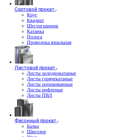
Сортовой прокат
Круг
Квадрат
Шестигранник
Катанка
Полоса
Проволока вязальная
Листовой прокат
Листы холоднокатаные
Листы горячекатаные
Листы оцинкованные
Листы рифленые
Листы ПВЛ
Фасонный прокат
Балка
Швеллер