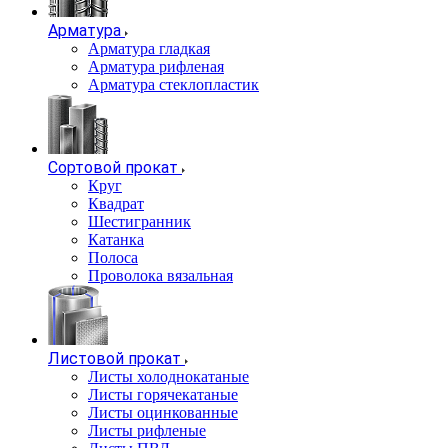
Арматура
Арматура гладкая
Арматура рифленая
Арматура стеклопластик
Сортовой прокат
Круг
Квадрат
Шестигранник
Катанка
Полоса
Проволока вязальная
Листовой прокат
Листы холоднокатаные
Листы горячекатаные
Листы оцинкованные
Листы рифленые