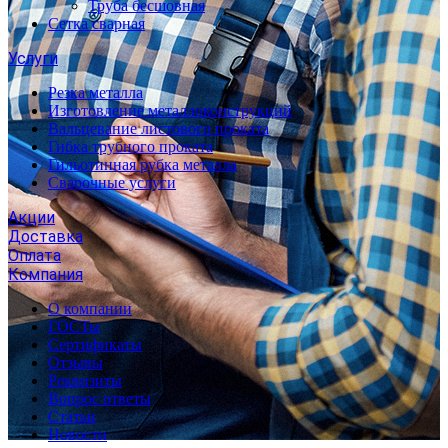
Труба бесшовная
Сетка сварная
Услуги
Резка металла
Изготовление металлоконструкций
Вальцевание листового проката
Гибка трубного проката
Гильотинная рубка металла
Сварочные услуги
Акции
Доставка
Оплата
Компания
О компании
ГОСТы
Сертификаты
Отзывы
Реквизиты
Вопрос ответы
Статьи
Новости