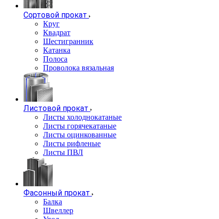
Сортовой прокат
Круг
Квадрат
Шестигранник
Катанка
Полоса
Проволока вязальная
Листовой прокат
Листы холоднокатаные
Листы горячекатаные
Листы оцинкованные
Листы рифленые
Листы ПВЛ
Фасонный прокат
Балка
Швеллер