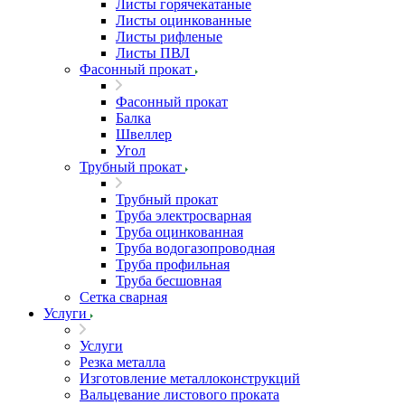
Листы горячекатаные
Листы оцинкованные
Листы рифленые
Листы ПВЛ
Фасонный прокат
Фасонный прокат
Балка
Швеллер
Угол
Трубный прокат
Трубный прокат
Труба электросварная
Труба оцинкованная
Труба водогазопроводная
Труба профильная
Труба бесшовная
Сетка сварная
Услуги
Услуги
Резка металла
Изготовление металлоконструкций
Вальцевание листового проката