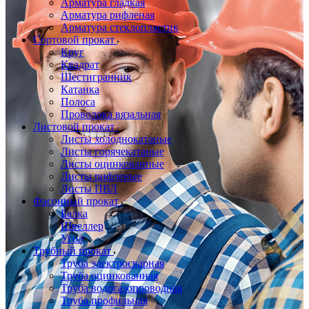
Арматура гладкая
Арматура рифленая
Арматура стеклопластик
Сортовой прокат
Круг
Квадрат
Шестигранник
Катанка
Полоса
Проволока вязальная
Листовой прокат
Листы холоднокатаные
Листы горячекатаные
Листы оцинкованные
Листы рифленые
Листы ПВЛ
Фасонный прокат
Балка
Швеллер
Угол
Трубный прокат
Труба электросварная
Труба оцинкованная
Труба водогазопроводная
Труба профильная