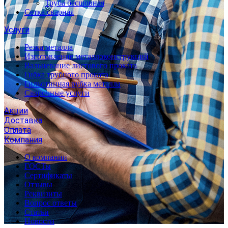
Труба бесшовная
Сетка сварная
Услуги
Резка металла
Изготовление металлоконструкций
Вальцевание листового проката
Гибка трубного проката
Гильотинная рубка металла
Сварочные услуги
Акции
Доставка
Оплата
Компания
О компании
ГОСТы
Сертификаты
Отзывы
Реквизиты
Вопрос ответы
Статьи
Новости