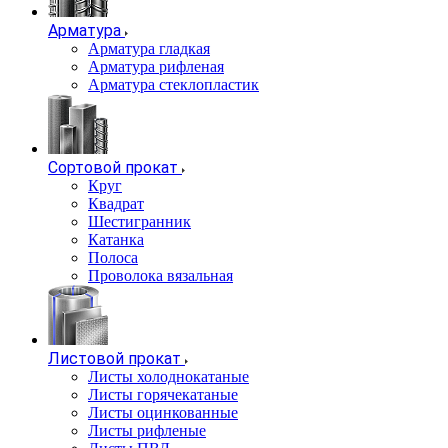
Арматура
Арматура гладкая
Арматура рифленая
Арматура стеклопластик
Сортовой прокат
Круг
Квадрат
Шестигранник
Катанка
Полоса
Проволока вязальная
Листовой прокат
Листы холоднокатаные
Листы горячекатаные
Листы оцинкованные
Листы рифленые