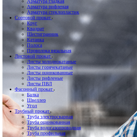
Арматура гладкая
Арматура рифленая
Арматура стеклопластик
Сортовой прокат
Круг
Квадрат
Шестигранник
Катанка
Полоса
Проволока вязальная
Листовой прокат
Листы холоднокатаные
Листы горячекатаные
Листы оцинкованные
Листы рифленые
Листы ПВЛ
Фасонный прокат
Балка
Швеллер
Угол
Трубный прокат
Труба электросварная
Труба оцинкованная
Труба водогазопроводная
Труба профильная