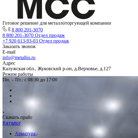
Готовое решение для металлоторгующей компании
8 800 201-3070
8 800 201-3070
Отдел продаж
+7 920 613-93-03
Отдел продаж
Заказать звонок
E-mail
info@metallss.ru
Адрес
Калужская обл., Жуковский р-он, д.Верховье, д.127
Режим работы
Пн. – Пт.: с 08:30 до 17:00
Скачать прайс
Каталог
Арматура