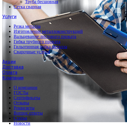
Труба бесшовная
Сетка сварная
Услуги
Резка металла
Изготовление металлоконструкций
Вальцевание листового проката
Гибка трубного проката
Гильотинная рубка металла
Сварочные услуги
Акции
Доставка
Оплата
Компания
О компании
ГОСТы
Сертификаты
Отзывы
Реквизиты
Вопрос ответы
Статьи
Новости