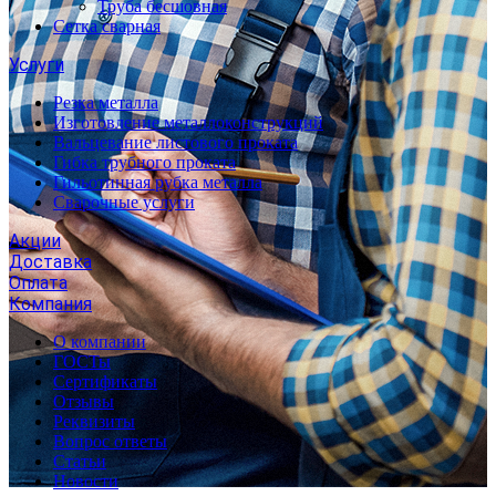
Труба бесшовная
Сетка сварная
Услуги
Резка металла
Изготовление металлоконструкций
Вальцевание листового проката
Гибка трубного проката
Гильотинная рубка металла
Сварочные услуги
Акции
Доставка
Оплата
Компания
О компании
ГОСТы
Сертификаты
Отзывы
Реквизиты
Вопрос ответы
Статьи
Новости