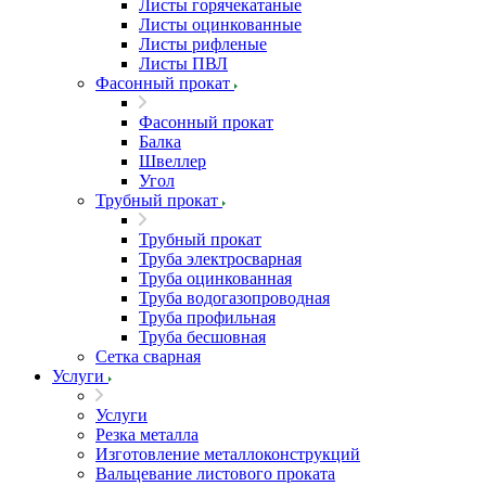
Листы горячекатаные
Листы оцинкованные
Листы рифленые
Листы ПВЛ
Фасонный прокат
Фасонный прокат
Балка
Швеллер
Угол
Трубный прокат
Трубный прокат
Труба электросварная
Труба оцинкованная
Труба водогазопроводная
Труба профильная
Труба бесшовная
Сетка сварная
Услуги
Услуги
Резка металла
Изготовление металлоконструкций
Вальцевание листового проката