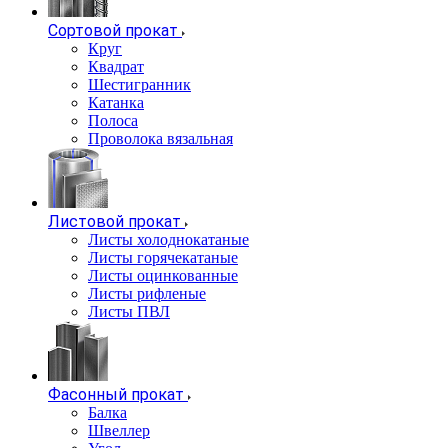
Сортовой прокат
Круг
Квадрат
Шестигранник
Катанка
Полоса
Проволока вязальная
Листовой прокат
Листы холоднокатаные
Листы горячекатаные
Листы оцинкованные
Листы рифленые
Листы ПВЛ
Фасонный прокат
Балка
Швеллер