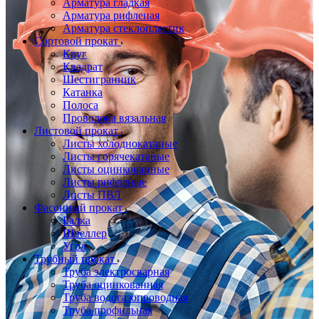
Арматура гладкая
Арматура рифленая
Арматура стеклопластик
Сортовой прокат
Круг
Квадрат
Шестигранник
Катанка
Полоса
Проволока вязальная
Листовой прокат
Листы холоднокатаные
Листы горячекатаные
Листы оцинкованные
Листы рифленые
Листы ПВЛ
Фасонный прокат
Балка
Швеллер
Угол
Трубный прокат
Труба электросварная
Труба оцинкованная
Труба водогазопроводная
Труба профильная