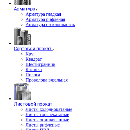
Арматура
Арматура гладкая
Арматура рифленая
Арматура стеклопластик
Сортовой прокат
Круг
Квадрат
Шестигранник
Катанка
Полоса
Проволока вязальная
Листовой прокат
Листы холоднокатаные
Листы горячекатаные
Листы оцинкованные
Листы рифленые