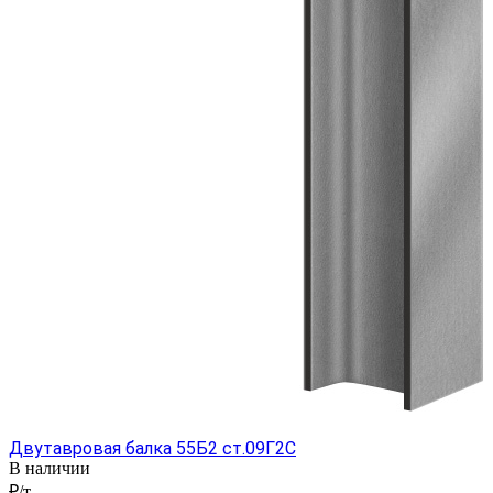
Двутавровая балка 55Б2 ст.09Г2С
В наличии
₽/т