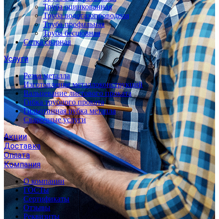
Труба оцинкованная
Труба водогазопроводная
Труба профильная
Труба бесшовная
Сетка сварная
Услуги
Резка металла
Изготовление металлоконструкций
Вальцевание листового проката
Гибка трубного проката
Гильотинная рубка металла
Сварочные услуги
Акции
Доставка
Оплата
Компания
О компании
ГОСТы
Сертификаты
Отзывы
Реквизиты