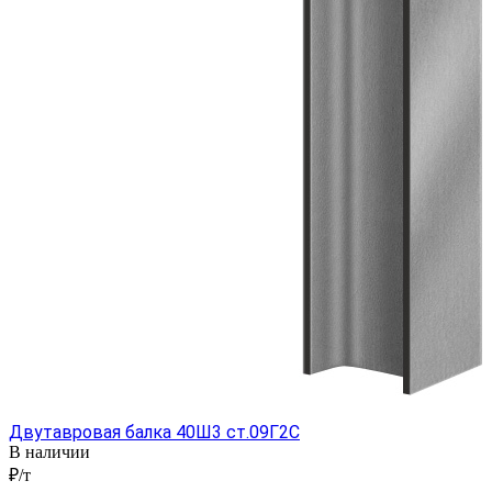
Двутавровая балка 40Ш3 ст.09Г2С
В наличии
₽/т