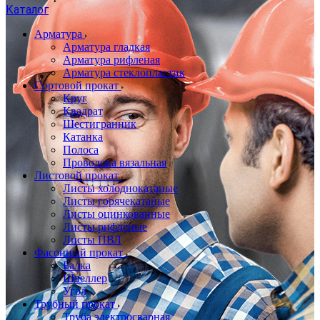
Каталог
Арматура
Арматура гладкая
Арматура рифленая
Арматура стеклопластик
Сортовой прокат
Круг
Квадрат
Шестигранник
Катанка
Полоса
Проволока вязальная
Листовой прокат
Листы холоднокатаные
Листы горячекатаные
Листы оцинкованные
Листы рифленые
Листы ПВЛ
Фасонный прокат
Балка
Швеллер
Угол
Трубный прокат
Труба электросварная