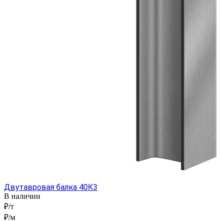
Двутавровая балка 40К3
В наличии
₽/т
₽/м