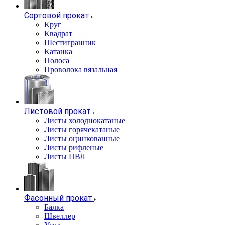
Сортовой прокат
Круг
Квадрат
Шестигранник
Катанка
Полоса
Проволока вязальная
Листовой прокат
Листы холоднокатаные
Листы горячекатаные
Листы оцинкованные
Листы рифленые
Листы ПВЛ
Фасонный прокат
Балка
Швеллер