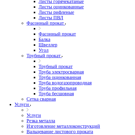
Листы горячекатаные
Листы оцинкованные
Листы рифленые
Листы ПВЛ
Фасонный прокат
Фасонный прокат
Балка
Швеллер
Угол
Трубный прокат
Трубный прокат
Труба электросварная
Труба оцинкованная
Труба водогазопроводная
Труба профильная
Труба бесшовная
Сетка сварная
Услуги
Услуги
Резка металла
Изготовление металлоконструкций
Вальцевание листового проката