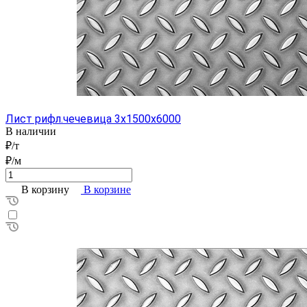
Лист рифл.чечевица 3x1500x6000
В наличии
₽/т
₽/м
В корзину
В корзине