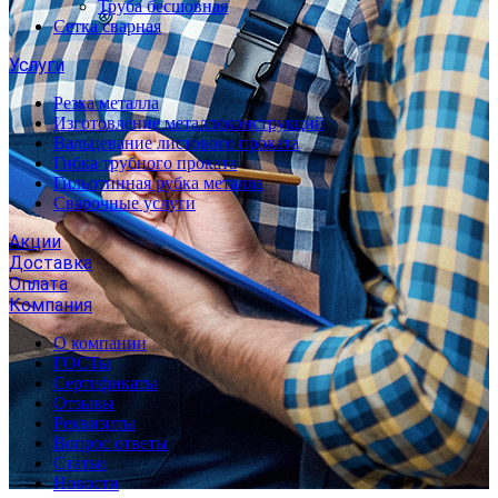
Труба бесшовная
Сетка сварная
Услуги
Резка металла
Изготовление металлоконструкций
Вальцевание листового проката
Гибка трубного проката
Гильотинная рубка металла
Сварочные услуги
Акции
Доставка
Оплата
Компания
О компании
ГОСТы
Сертификаты
Отзывы
Реквизиты
Вопрос ответы
Статьи
Новости