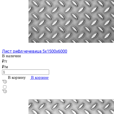
Лист рифл.чечевица 5x1500x6000
В наличии
₽/т
₽/м
В корзину
В корзине