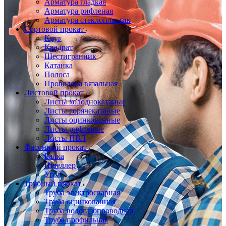
Арматура гладкая
Арматура рифленая
Арматура стеклопластик
Сортовой прокат
Круг
Квадрат
Шестигранник
Катанка
Полоса
Проволока вязальная
Листовой прокат
Листы холоднокатаные
Листы горячекатаные
Листы оцинкованные
Листы рифленые
Листы ПВЛ
Фасонный прокат
Балка
Швеллер
Угол
Трубный прокат
Труба электросварная
Труба оцинкованная
Труба водогазопроводная
Труба профильная