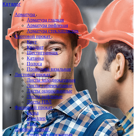
Каталог
Арматура
Арматура гладкая
Арматура рифленая
Арматура стеклопластик
Сортовой прокат
Круг
Квадрат
Шестигранник
Катанка
Полоса
Проволока вязальная
Листовой прокат
Листы холоднокатаные
Листы горячекатаные
Листы оцинкованные
Листы рифленые
Листы ПВЛ
Фасонный прокат
Балка
Швеллер
Угол
Трубный прокат
Труба электросварная