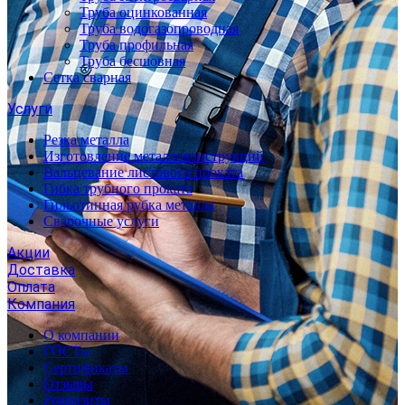
Труба оцинкованная
Труба водогазопроводная
Труба профильная
Труба бесшовная
Сетка сварная
Услуги
Резка металла
Изготовление металлоконструкций
Вальцевание листового проката
Гибка трубного проката
Гильотинная рубка металла
Сварочные услуги
Акции
Доставка
Оплата
Компания
О компании
ГОСТы
Сертификаты
Отзывы
Реквизиты