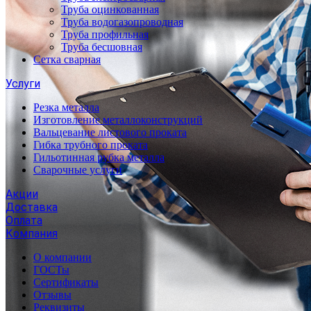
Труба оцинкованная
Труба водогазопроводная
Труба профильная
Труба бесшовная
Сетка сварная
Услуги
Резка металла
Изготовление металлоконструкций
Вальцевание листового проката
Гибка трубного проката
Гильотинная рубка металла
Сварочные услуги
Акции
Доставка
Оплата
Компания
О компании
ГОСТы
Сертификаты
Отзывы
Реквизиты