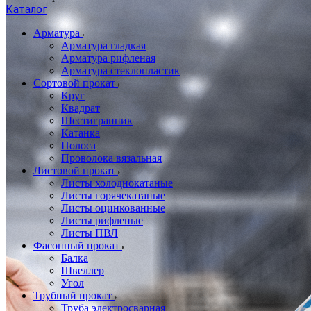
Каталог
Арматура
Арматура гладкая
Арматура рифленая
Арматура стеклопластик
Сортовой прокат
Круг
Квадрат
Шестигранник
Катанка
Полоса
Проволока вязальная
Листовой прокат
Листы холоднокатаные
Листы горячекатаные
Листы оцинкованные
Листы рифленые
Листы ПВЛ
Фасонный прокат
Балка
Швеллер
Угол
Трубный прокат
Труба электросварная