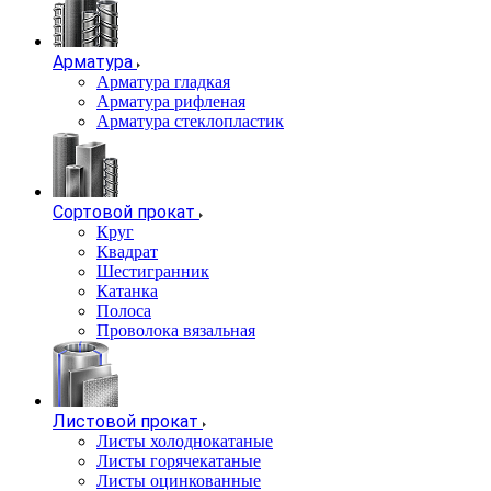
Арматура
Арматура гладкая
Арматура рифленая
Арматура стеклопластик
Сортовой прокат
Круг
Квадрат
Шестигранник
Катанка
Полоса
Проволока вязальная
Листовой прокат
Листы холоднокатаные
Листы горячекатаные
Листы оцинкованные