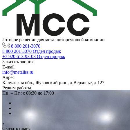
Готовое решение для металлоторгующей компании
8 800 201-3070
8 800 201-3070
Отдел продаж
+7 920 613-93-03
Отдел продаж
Заказать звонок
E-mail
info@metallss.ru
Адрес
Калужская обл., Жуковский р-он, д.Верховье, д.127
Режим работы
Пн. – Пт.: с 08:30 до 17:00
Скачать прайс