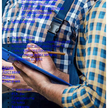
Труба оцинкованная
Труба водогазопроводная
Труба профильная
Труба бесшовная
Сетка сварная
Услуги
Резка металла
Изготовление металлоконструкций
Вальцевание листового проката
Гибка трубного проката
Гильотинная рубка металла
Сварочные услуги
Акции
Доставка
Оплата
Компания
О компании
ГОСТы
Сертификаты
Отзывы
Реквизиты