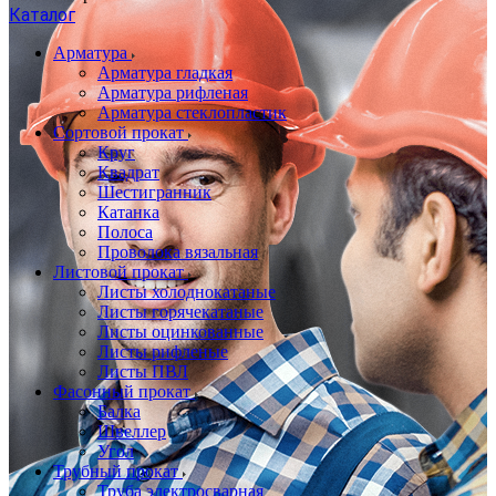
Каталог
Арматура
Арматура гладкая
Арматура рифленая
Арматура стеклопластик
Сортовой прокат
Круг
Квадрат
Шестигранник
Катанка
Полоса
Проволока вязальная
Листовой прокат
Листы холоднокатаные
Листы горячекатаные
Листы оцинкованные
Листы рифленые
Листы ПВЛ
Фасонный прокат
Балка
Швеллер
Угол
Трубный прокат
Труба электросварная