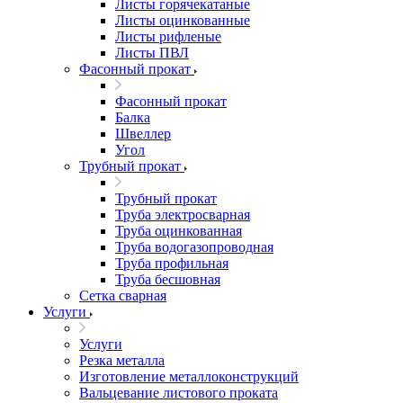
Листы горячекатаные
Листы оцинкованные
Листы рифленые
Листы ПВЛ
Фасонный прокат
Фасонный прокат
Балка
Швеллер
Угол
Трубный прокат
Трубный прокат
Труба электросварная
Труба оцинкованная
Труба водогазопроводная
Труба профильная
Труба бесшовная
Сетка сварная
Услуги
Услуги
Резка металла
Изготовление металлоконструкций
Вальцевание листового проката