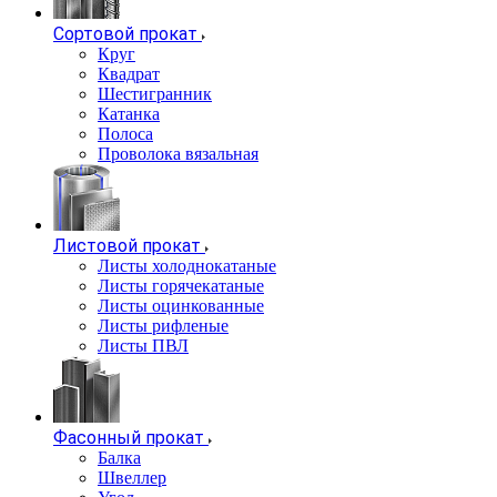
Сортовой прокат
Круг
Квадрат
Шестигранник
Катанка
Полоса
Проволока вязальная
Листовой прокат
Листы холоднокатаные
Листы горячекатаные
Листы оцинкованные
Листы рифленые
Листы ПВЛ
Фасонный прокат
Балка
Швеллер