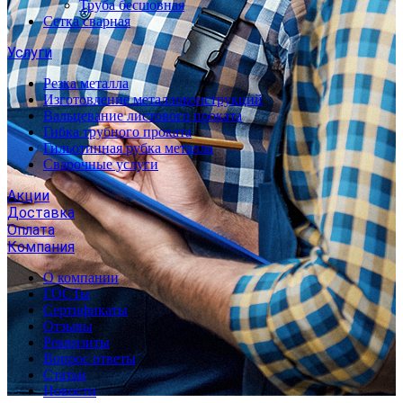
Труба бесшовная
Сетка сварная
Услуги
Резка металла
Изготовление металлоконструкций
Вальцевание листового проката
Гибка трубного проката
Гильотинная рубка металла
Сварочные услуги
Акции
Доставка
Оплата
Компания
О компании
ГОСТы
Сертификаты
Отзывы
Реквизиты
Вопрос ответы
Статьи
Новости