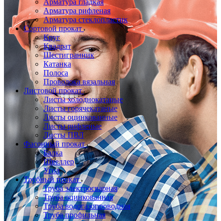
Арматура гладкая
Арматура рифленая
Арматура стеклопластик
Сортовой прокат
Круг
Квадрат
Шестигранник
Катанка
Полоса
Проволока вязальная
Листовой прокат
Листы холоднокатаные
Листы горячекатаные
Листы оцинкованные
Листы рифленые
Листы ПВЛ
Фасонный прокат
Балка
Швеллер
Угол
Трубный прокат
Труба электросварная
Труба оцинкованная
Труба водогазопроводная
Труба профильная