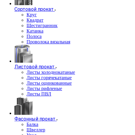
Сортовой прокат
Круг
Квадрат
Шестигранник
Катанка
Полоса
Проволока вязальная
Листовой прокат
Листы холоднокатаные
Листы горячекатаные
Листы оцинкованные
Листы рифленые
Листы ПВЛ
Фасонный прокат
Балка
Швеллер