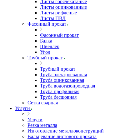
Листы горячекатаные
Листы оцинкованные
Листы рифленые
Листы ПВЛ
Фасонный прокат
Фасонный прокат
Балка
Швеллер
Угол
Трубный прокат
Трубный прокат
Труба электросварная
Труба оцинкованная
Труба водогазопроводная
Труба профильная
Труба бесшовная
Сетка сварная
Услуги
Услуги
Резка металла
Изготовление металлоконструкций
Вальцевание листового проката