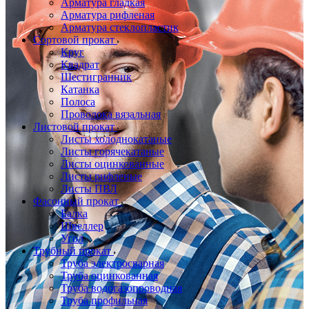
Арматура гладкая
Арматура рифленая
Арматура стеклопластик
Сортовой прокат
Круг
Квадрат
Шестигранник
Катанка
Полоса
Проволока вязальная
Листовой прокат
Листы холоднокатаные
Листы горячекатаные
Листы оцинкованные
Листы рифленые
Листы ПВЛ
Фасонный прокат
Балка
Швеллер
Угол
Трубный прокат
Труба электросварная
Труба оцинкованная
Труба водогазопроводная
Труба профильная