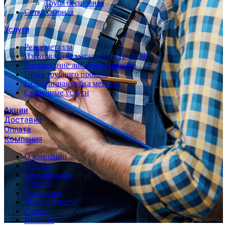
Труба бесшовная
Сетка сварная
Услуги
Резка металла
Изготовление металлоконструкций
Вальцевание листового проката
Гибка трубного проката
Гильотинная рубка металла
Сварочные услуги
Акции
Доставка
Оплата
Компания
О компании
ГОСТы
Сертификаты
Отзывы
Реквизиты
Вопрос ответы
Статьи
Новости