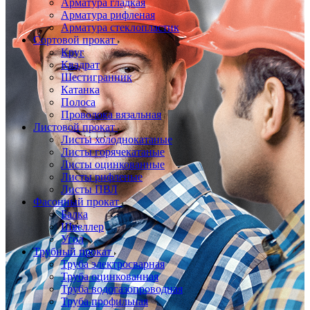
Арматура гладкая
Арматура рифленая
Арматура стеклопластик
Сортовой прокат
Круг
Квадрат
Шестигранник
Катанка
Полоса
Проволока вязальная
Листовой прокат
Листы холоднокатаные
Листы горячекатаные
Листы оцинкованные
Листы рифленые
Листы ПВЛ
Фасонный прокат
Балка
Швеллер
Угол
Трубный прокат
Труба электросварная
Труба оцинкованная
Труба водогазопроводная
Труба профильная