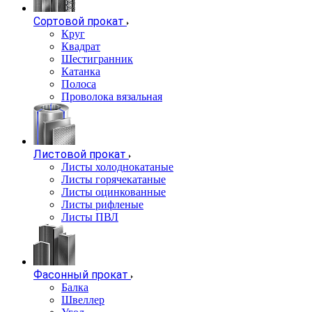
Сортовой прокат
Круг
Квадрат
Шестигранник
Катанка
Полоса
Проволока вязальная
Листовой прокат
Листы холоднокатаные
Листы горячекатаные
Листы оцинкованные
Листы рифленые
Листы ПВЛ
Фасонный прокат
Балка
Швеллер