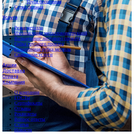
Труба бесшовная
Сетка сварная
Услуги
Резка металла
Изготовление металлоконструкций
Вальцевание листового проката
Гибка трубного проката
Гильотинная рубка металла
Сварочные услуги
Акции
Доставка
Оплата
Компания
О компании
ГОСТы
Сертификаты
Отзывы
Реквизиты
Вопрос ответы
Статьи
Новости