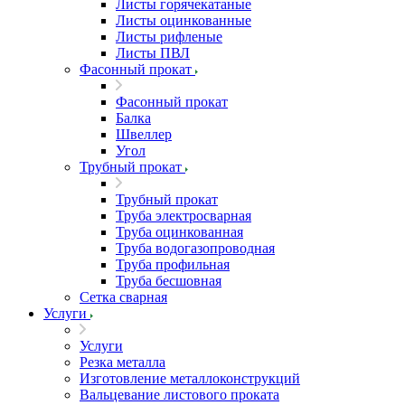
Листы горячекатаные
Листы оцинкованные
Листы рифленые
Листы ПВЛ
Фасонный прокат
Фасонный прокат
Балка
Швеллер
Угол
Трубный прокат
Трубный прокат
Труба электросварная
Труба оцинкованная
Труба водогазопроводная
Труба профильная
Труба бесшовная
Сетка сварная
Услуги
Услуги
Резка металла
Изготовление металлоконструкций
Вальцевание листового проката