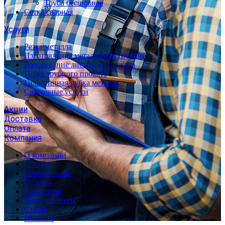
Труба бесшовная
Сетка сварная
Услуги
Резка металла
Изготовление металлоконструкций
Вальцевание листового проката
Гибка трубного проката
Гильотинная рубка металла
Сварочные услуги
Акции
Доставка
Оплата
Компания
О компании
ГОСТы
Сертификаты
Отзывы
Реквизиты
Вопрос ответы
Статьи
Новости