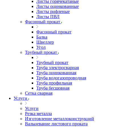
Листы горячекатаные
Листы оцинкованные
Листы рифленые
Листы ПВЛ
Фасонный прокат
Фасонный прокат
Балка
Швеллер
Угол
Трубный прокат
Трубный прокат
Труба электросварная
Труба оцинкованная
Труба водогазопроводная
Труба профильная
Труба бесшовная
Сетка сварная
Услуги
Услуги
Резка металла
Изготовление металлоконструкций
Вальцевание листового проката