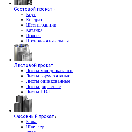
Сортовой прокат
Круг
Квадрат
Шестигранник
Катанка
Полоса
Проволока вязальная
Листовой прокат
Листы холоднокатаные
Листы горячекатаные
Листы оцинкованные
Листы рифленые
Листы ПВЛ
Фасонный прокат
Балка
Швеллер