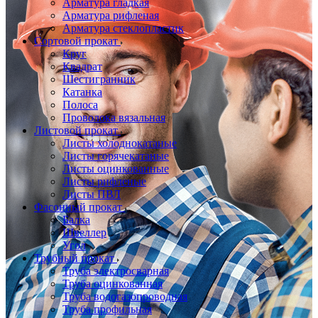
Арматура гладкая
Арматура рифленая
Арматура стеклопластик
Сортовой прокат
Круг
Квадрат
Шестигранник
Катанка
Полоса
Проволока вязальная
Листовой прокат
Листы холоднокатаные
Листы горячекатаные
Листы оцинкованные
Листы рифленые
Листы ПВЛ
Фасонный прокат
Балка
Швеллер
Угол
Трубный прокат
Труба электросварная
Труба оцинкованная
Труба водогазопроводная
Труба профильная