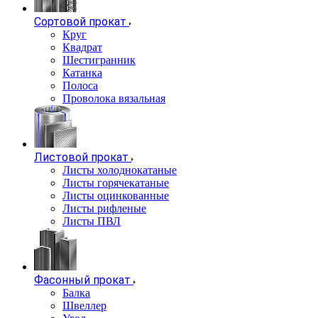
Сортовой прокат
Круг
Квадрат
Шестигранник
Катанка
Полоса
Проволока вязальная
Листовой прокат
Листы холоднокатаные
Листы горячекатаные
Листы оцинкованные
Листы рифленые
Листы ПВЛ
Фасонный прокат
Балка
Швеллер