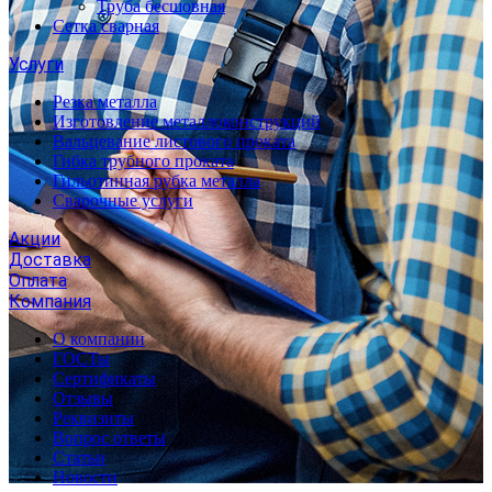
Труба бесшовная
Сетка сварная
Услуги
Резка металла
Изготовление металлоконструкций
Вальцевание листового проката
Гибка трубного проката
Гильотинная рубка металла
Сварочные услуги
Акции
Доставка
Оплата
Компания
О компании
ГОСТы
Сертификаты
Отзывы
Реквизиты
Вопрос ответы
Статьи
Новости