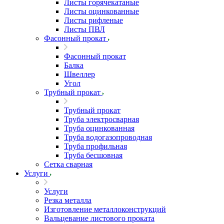
Листы горячекатаные
Листы оцинкованные
Листы рифленые
Листы ПВЛ
Фасонный прокат
Фасонный прокат
Балка
Швеллер
Угол
Трубный прокат
Трубный прокат
Труба электросварная
Труба оцинкованная
Труба водогазопроводная
Труба профильная
Труба бесшовная
Сетка сварная
Услуги
Услуги
Резка металла
Изготовление металлоконструкций
Вальцевание листового проката