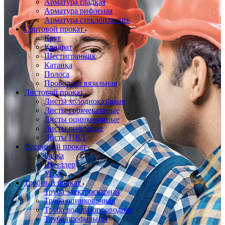
Арматура гладкая
Арматура рифленая
Арматура стеклопластик
Сортовой прокат
Круг
Квадрат
Шестигранник
Катанка
Полоса
Проволока вязальная
Листовой прокат
Листы холоднокатаные
Листы горячекатаные
Листы оцинкованные
Листы рифленые
Листы ПВЛ
Фасонный прокат
Балка
Швеллер
Угол
Трубный прокат
Труба электросварная
Труба оцинкованная
Труба водогазопроводная
Труба профильная