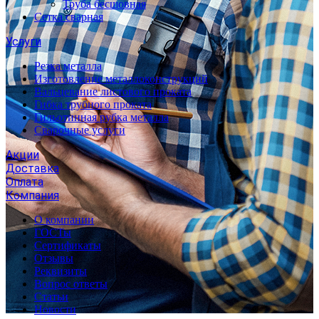
Труба бесшовная
Сетка сварная
Услуги
Резка металла
Изготовление металлоконструкций
Вальцевание листового проката
Гибка трубного проката
Гильотинная рубка металла
Сварочные услуги
Акции
Доставка
Оплата
Компания
О компании
ГОСТы
Сертификаты
Отзывы
Реквизиты
Вопрос ответы
Статьи
Новости