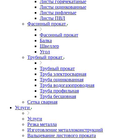
Листы горячекатаные
Листы оцинкованные
Листы рифленые
Листы ПВЛ
Фасонный прокат
Фасонный прокат
Балка
Швеллер
Угол
Трубный прокат
Трубный прокат
Труба электросварная
Труба оцинкованная
Труба водогазопроводная
Труба профильная
Труба бесшовная
Сетка сварная
Услуги
Услуги
Резка металла
Изготовление металлоконструкций
Вальцевание листового проката