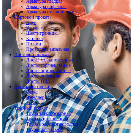
Арматура гладкая
Арматура рифленая
Арматура стеклопластик
Сортовой прокат
Круг
Квадрат
Шестигранник
Катанка
Полоса
Проволока вязальная
Листовой прокат
Листы холоднокатаные
Листы горячекатаные
Листы оцинкованные
Листы рифленые
Листы ПВЛ
Фасонный прокат
Балка
Швеллер
Угол
Трубный прокат
Труба электросварная
Труба оцинкованная
Труба водогазопроводная
Труба профильная