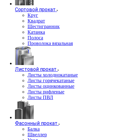
Сортовой прокат
Круг
Квадрат
Шестигранник
Катанка
Полоса
Проволока вязальная
Листовой прокат
Листы холоднокатаные
Листы горячекатаные
Листы оцинкованные
Листы рифленые
Листы ПВЛ
Фасонный прокат
Балка
Швеллер