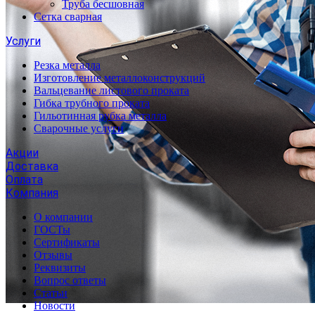
Труба бесшовная
Сетка сварная
Услуги
Резка металла
Изготовление металлоконструкций
Вальцевание листового проката
Гибка трубного проката
Гильотинная рубка металла
Сварочные услуги
Акции
Доставка
Оплата
Компания
О компании
ГОСТы
Сертификаты
Отзывы
Реквизиты
Вопрос ответы
Статьи
Новости