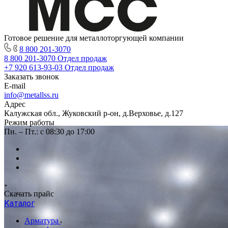
Готовое решение для металлоторгующей компании
8 800 201-3070
8 800 201-3070
Отдел продаж
+7 920 613-93-03
Отдел продаж
Заказать звонок
E-mail
info@metallss.ru
Адрес
Калужская обл., Жуковский р-он, д.Верховье, д.127
Режим работы
Пн. – Пт.: с 08:30 до 17:00
Скачать прайс
Каталог
Арматура