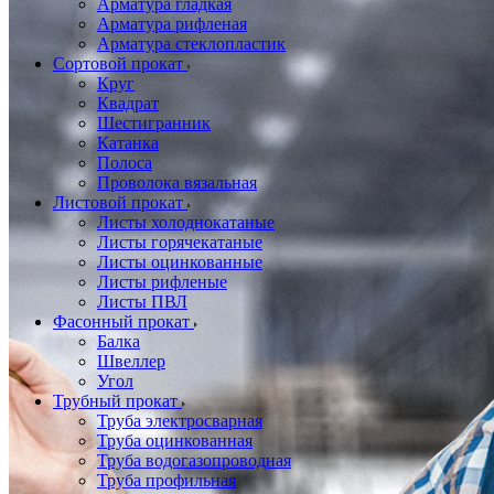
Арматура гладкая
Арматура рифленая
Арматура стеклопластик
Сортовой прокат
Круг
Квадрат
Шестигранник
Катанка
Полоса
Проволока вязальная
Листовой прокат
Листы холоднокатаные
Листы горячекатаные
Листы оцинкованные
Листы рифленые
Листы ПВЛ
Фасонный прокат
Балка
Швеллер
Угол
Трубный прокат
Труба электросварная
Труба оцинкованная
Труба водогазопроводная
Труба профильная