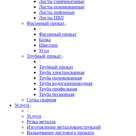
Листы горячекатаные
Листы оцинкованные
Листы рифленые
Листы ПВЛ
Фасонный прокат
Фасонный прокат
Балка
Швеллер
Угол
Трубный прокат
Трубный прокат
Труба электросварная
Труба оцинкованная
Труба водогазопроводная
Труба профильная
Труба бесшовная
Сетка сварная
Услуги
Услуги
Резка металла
Изготовление металлоконструкций
Вальцевание листового проката