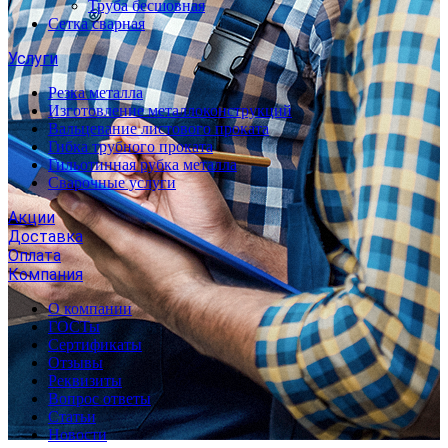
Труба бесшовная
Сетка сварная
Услуги
Резка металла
Изготовление металлоконструкций
Вальцевание листового проката
Гибка трубного проката
Гильотинная рубка металла
Сварочные услуги
Акции
Доставка
Оплата
Компания
О компании
ГОСТы
Сертификаты
Отзывы
Реквизиты
Вопрос ответы
Статьи
Новости