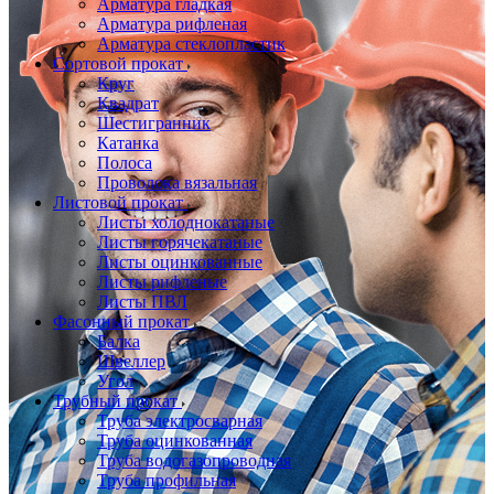
Арматура гладкая
Арматура рифленая
Арматура стеклопластик
Сортовой прокат
Круг
Квадрат
Шестигранник
Катанка
Полоса
Проволока вязальная
Листовой прокат
Листы холоднокатаные
Листы горячекатаные
Листы оцинкованные
Листы рифленые
Листы ПВЛ
Фасонный прокат
Балка
Швеллер
Угол
Трубный прокат
Труба электросварная
Труба оцинкованная
Труба водогазопроводная
Труба профильная