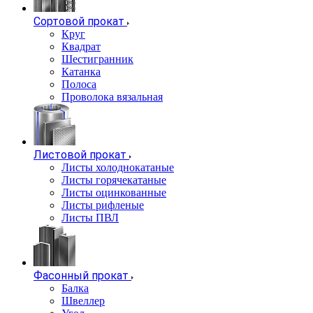
Сортовой прокат
Круг
Квадрат
Шестигранник
Катанка
Полоса
Проволока вязальная
Листовой прокат
Листы холоднокатаные
Листы горячекатаные
Листы оцинкованные
Листы рифленые
Листы ПВЛ
Фасонный прокат
Балка
Швеллер