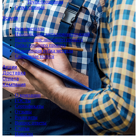
Труба бесшовная
Сетка сварная
Услуги
Резка металла
Изготовление металлоконструкций
Вальцевание листового проката
Гибка трубного проката
Гильотинная рубка металла
Сварочные услуги
Акции
Доставка
Оплата
Компания
О компании
ГОСТы
Сертификаты
Отзывы
Реквизиты
Вопрос ответы
Статьи
Новости