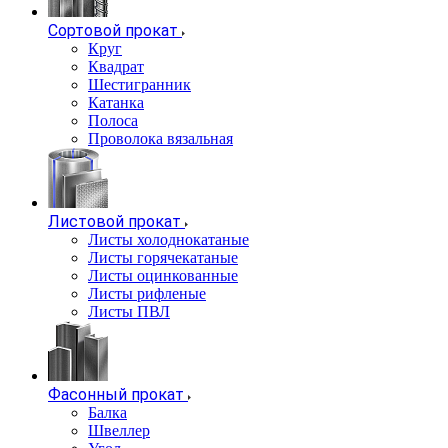
Сортовой прокат
Круг
Квадрат
Шестигранник
Катанка
Полоса
Проволока вязальная
Листовой прокат
Листы холоднокатаные
Листы горячекатаные
Листы оцинкованные
Листы рифленые
Листы ПВЛ
Фасонный прокат
Балка
Швеллер