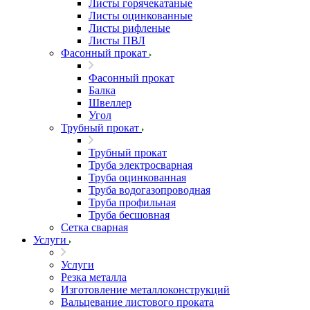
Листы горячекатаные
Листы оцинкованные
Листы рифленые
Листы ПВЛ
Фасонный прокат
Фасонный прокат
Балка
Швеллер
Угол
Трубный прокат
Трубный прокат
Труба электросварная
Труба оцинкованная
Труба водогазопроводная
Труба профильная
Труба бесшовная
Сетка сварная
Услуги
Услуги
Резка металла
Изготовление металлоконструкций
Вальцевание листового проката