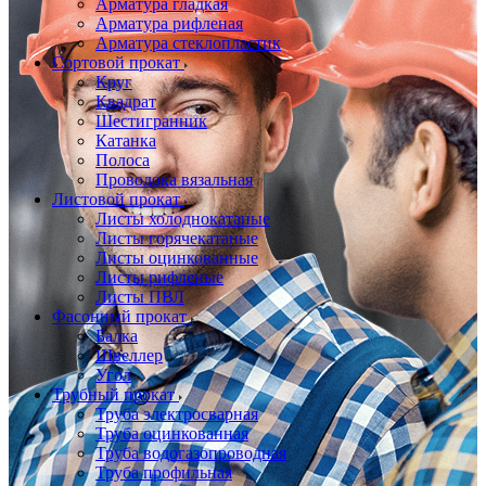
Арматура гладкая
Арматура рифленая
Арматура стеклопластик
Сортовой прокат
Круг
Квадрат
Шестигранник
Катанка
Полоса
Проволока вязальная
Листовой прокат
Листы холоднокатаные
Листы горячекатаные
Листы оцинкованные
Листы рифленые
Листы ПВЛ
Фасонный прокат
Балка
Швеллер
Угол
Трубный прокат
Труба электросварная
Труба оцинкованная
Труба водогазопроводная
Труба профильная