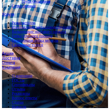
Труба бесшовная
Сетка сварная
Услуги
Резка металла
Изготовление металлоконструкций
Вальцевание листового проката
Гибка трубного проката
Гильотинная рубка металла
Сварочные услуги
Акции
Доставка
Оплата
Компания
О компании
ГОСТы
Сертификаты
Отзывы
Реквизиты
Вопрос ответы
Статьи
Новости