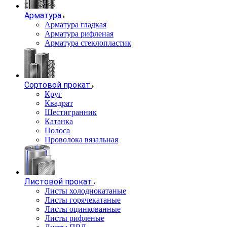
Арматура
Арматура гладкая
Арматура рифленая
Арматура стеклопластик
Сортовой прокат
Круг
Квадрат
Шестигранник
Катанка
Полоса
Проволока вязальная
Листовой прокат
Листы холоднокатаные
Листы горячекатаные
Листы оцинкованные
Листы рифленые