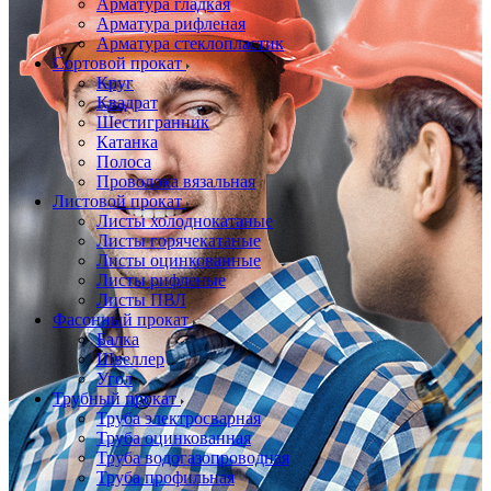
Арматура гладкая
Арматура рифленая
Арматура стеклопластик
Сортовой прокат
Круг
Квадрат
Шестигранник
Катанка
Полоса
Проволока вязальная
Листовой прокат
Листы холоднокатаные
Листы горячекатаные
Листы оцинкованные
Листы рифленые
Листы ПВЛ
Фасонный прокат
Балка
Швеллер
Угол
Трубный прокат
Труба электросварная
Труба оцинкованная
Труба водогазопроводная
Труба профильная