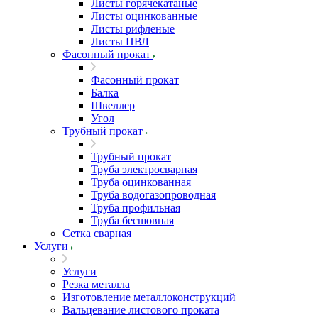
Листы горячекатаные
Листы оцинкованные
Листы рифленые
Листы ПВЛ
Фасонный прокат
Фасонный прокат
Балка
Швеллер
Угол
Трубный прокат
Трубный прокат
Труба электросварная
Труба оцинкованная
Труба водогазопроводная
Труба профильная
Труба бесшовная
Сетка сварная
Услуги
Услуги
Резка металла
Изготовление металлоконструкций
Вальцевание листового проката