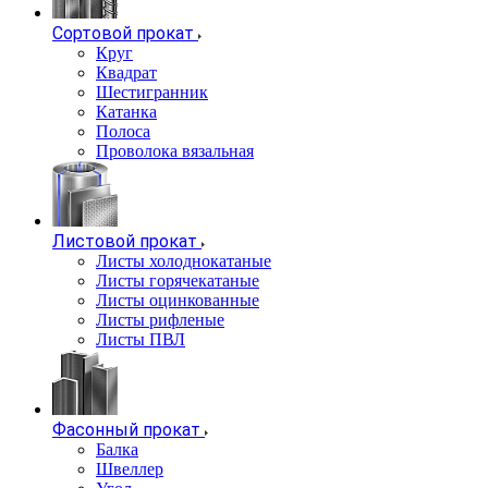
Сортовой прокат
Круг
Квадрат
Шестигранник
Катанка
Полоса
Проволока вязальная
Листовой прокат
Листы холоднокатаные
Листы горячекатаные
Листы оцинкованные
Листы рифленые
Листы ПВЛ
Фасонный прокат
Балка
Швеллер